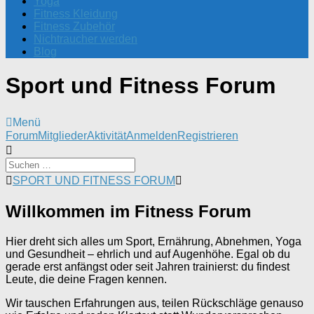
Yoga
Fitness Kleidung
Fitness Zubehör
Nichtraucher werden
Blog
Sport und Fitness Forum
Menü
Forum-
Forum
Mitglieder
Aktivität
Anmelden
Registrieren
Navigation
Forum-
SPORT UND FITNESS FORUM
Breadcrumbs
-
Willkommen im Fitness Forum
Du
bist
hier:
Hier dreht sich alles um Sport, Ernährung, Abnehmen, Yoga
und Gesundheit – ehrlich und auf Augenhöhe. Egal ob du
gerade erst anfängst oder seit Jahren trainierst: du findest
Leute, die deine Fragen kennen.
Wir tauschen Erfahrungen aus, teilen Rückschläge genauso