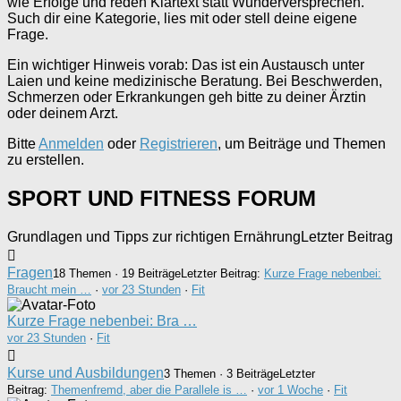
wie Erfolge und reden Klartext statt Wunderversprechen.
Such dir eine Kategorie, lies mit oder stell deine eigene
Frage.
Ein wichtiger Hinweis vorab: Das ist ein Austausch unter
Laien und keine medizinische Beratung. Bei Beschwerden,
Schmerzen oder Erkrankungen geh bitte zu deiner Ärztin
oder deinem Arzt.
Bitte
Anmelden
oder
Registrieren
, um Beiträge und Themen
zu erstellen.
SPORT UND FITNESS FORUM
Grundlagen und Tipps zur richtigen Ernährung
Letzter Beitrag
Fragen
18 Themen · 19 Beiträge
Letzter Beitrag:
Kurze Frage nebenbei:
Braucht mein …
·
vor 23 Stunden
·
Fit
Kurze Frage nebenbei: Bra …
vor 23 Stunden
·
Fit
Kurse und Ausbildungen
3 Themen · 3 Beiträge
Letzter
Beitrag:
Themenfremd, aber die Parallele is …
·
vor 1 Woche
·
Fit