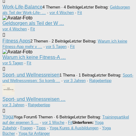
Work-Life-Balance
4 Themen · 4 Beiträge
Letzter Beitrag:
Geldsorgen
als Teil der Work-Life- …
·
vor 4 Wochen
·
Fit
Geldsorgen als Teil der W …
vor 4 Wochen
·
Fit
Fitness Apps
2 Themen · 2 Beiträge
Letzter Beitrag:
Warum ich keine
Fitness-App mehr v …
·
vor 5 Tagen
·
Fit
Warum ich keine Fitness-A …
vor 5 Tagen
·
Fit
Sport- und Wellnessreisen
1 Thema · 1 Beitrag
Letzter Beitrag:
Sport-
und Wellnessreisen: So komb …
·
vor 3 Jahren
·
Ratgebertipp
Sport- und Wellnessreisen …
vor 3 Jahren
·
Ratgebertipp
Yoga
Yoga Forum
6 Themen · 6 Beiträge
Letzter Beitrag:
Trainingsartikel
auf der eigenen S …
·
vor 1 Woche
·
Fit
Unterforen:
Yoga
Zubehör
·
Fragen
·
Tipps
·
Yoga Kures & Ausbildungen
·
Yoga
Bücher
·
Yoga für Anfänger