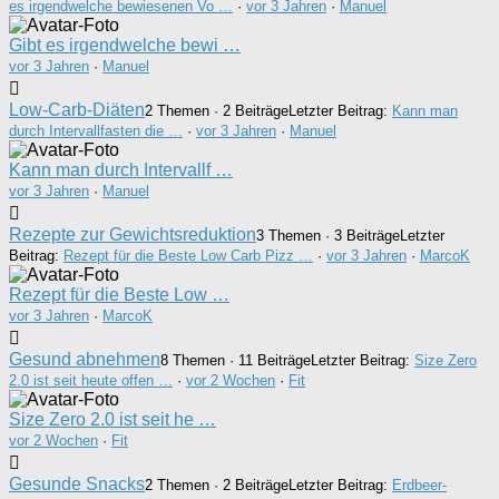
es irgendwelche bewiesenen Vo …
·
vor 3 Jahren
·
Manuel
Gibt es irgendwelche bewi …
vor 3 Jahren
·
Manuel
Low-Carb-Diäten
2 Themen · 2 Beiträge
Letzter Beitrag:
Kann man
durch Intervallfasten die …
·
vor 3 Jahren
·
Manuel
Kann man durch Intervallf …
vor 3 Jahren
·
Manuel
Rezepte zur Gewichtsreduktion
3 Themen · 3 Beiträge
Letzter
Beitrag:
Rezept für die Beste Low Carb Pizz …
·
vor 3 Jahren
·
MarcoK
Rezept für die Beste Low …
vor 3 Jahren
·
MarcoK
Gesund abnehmen
8 Themen · 11 Beiträge
Letzter Beitrag:
Size Zero
2.0 ist seit heute offen …
·
vor 2 Wochen
·
Fit
Size Zero 2.0 ist seit he …
vor 2 Wochen
·
Fit
Gesunde Snacks
2 Themen · 2 Beiträge
Letzter Beitrag:
Erdbeer-