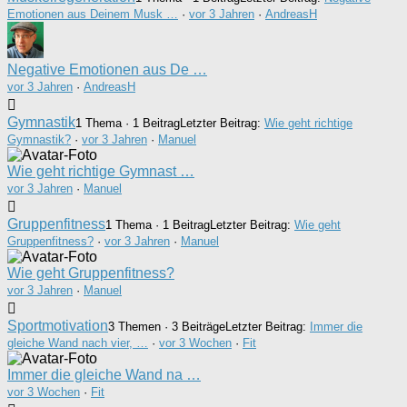
Emotionen aus Deinem Musk …
·
vor 3 Jahren
·
AndreasH
Negative Emotionen aus De …
vor 3 Jahren
·
AndreasH
Gymnastik
1 Thema · 1 Beitrag
Letzter Beitrag:
Wie geht richtige
Gymnastik?
·
vor 3 Jahren
·
Manuel
Wie geht richtige Gymnast …
vor 3 Jahren
·
Manuel
Gruppenfitness
1 Thema · 1 Beitrag
Letzter Beitrag:
Wie geht
Gruppenfitness?
·
vor 3 Jahren
·
Manuel
Wie geht Gruppenfitness?
vor 3 Jahren
·
Manuel
Sportmotivation
3 Themen · 3 Beiträge
Letzter Beitrag:
Immer die
gleiche Wand nach vier, …
·
vor 3 Wochen
·
Fit
Immer die gleiche Wand na …
vor 3 Wochen
·
Fit