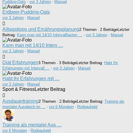
Pudding-Oats
·
vor 3 Jahren
·
Manuel
Erdbeer-Pudding-Oats
vor 3 Jahren
·
Manuel
Alltagstipps und Ernährungsplanung
2 Themen · 2 Beiträge
Letzter
Beitrag:
Kann man mit 14/10 Intervallfasten …
·
vor 3 Jahren
·
Manuel
Kann man mit 14/10 Interv …
vor 3 Jahren
·
Manuel
Diät Erfahrungen
3 Themen · 3 Beiträge
Letzter Beitrag:
Habt Ihr
Erfahrungen mit Intervall …
·
vor 3 Jahren
·
Manuel
Habt Ihr Erfahrungen mit …
vor 3 Jahren
·
Manuel
Sport & Fitness
Letzter Beitrag
Ausdauertraining
2 Themen · 2 Beiträge
Letzter Beitrag:
Training als
mentaler Ausgleich im …
·
vor 6 Monaten
·
Rodgauheld
Training als mentaler Aus …
vor 6 Monaten
·
Rodgauheld