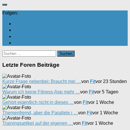
Folgen:
Suchen
nach:
Letzte Foren Beiträge
Kurze Frage nebenbei: Braucht mei …
von
Fit
vor 23 Stunden
Warum ich keine Fitness-App mehr …
von
Fit
vor 5 Tagen
Gehört eigentlich nicht in dieses …
von
Fit
vor 1 Woche
Themenfremd, aber die Parallele i …
von
Fit
vor 1 Woche
Trainingsartikel auf der eigenen …
von
Fit
vor 1 Woche