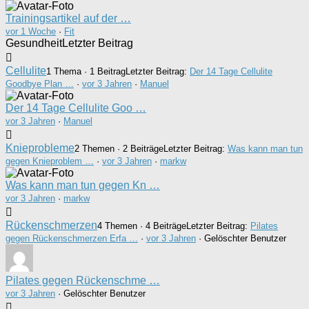
Trainingsartikel auf der …
vor 1 Woche
·
Fit
Gesundheit
Letzter Beitrag
Cellulite
1 Thema · 1 Beitrag
Letzter Beitrag:
Der 14 Tage Cellulite
Goodbye Plan …
·
vor 3 Jahren
·
Manuel
Der 14 Tage Cellulite Goo …
vor 3 Jahren
·
Manuel
Knieprobleme
2 Themen · 2 Beiträge
Letzter Beitrag:
Was kann man tun
gegen Knieproblem …
·
vor 3 Jahren
·
markw
Was kann man tun gegen Kn …
vor 3 Jahren
·
markw
Rückenschmerzen
4 Themen · 4 Beiträge
Letzter Beitrag:
Pilates
gegen Rückenschmerzen Erfa …
·
vor 3 Jahren
· Gelöschter Benutzer
Pilates gegen Rückenschme …
vor 3 Jahren
·
Gelöschter Benutzer