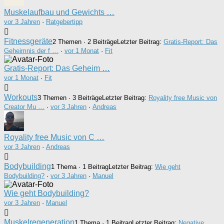
Muskelaufbau und Gewichts …
vor 3 Jahren
·
Ratgebertipp
Fitnessgeräte
2 Themen · 2 Beiträge
Letzter Beitrag:
Gratis-Report: Das
Geheimnis der f …
·
vor 1 Monat
·
Fit
Gratis-Report: Das Geheim …
vor 1 Monat
·
Fit
Workouts
3 Themen · 3 Beiträge
Letzter Beitrag:
Royality free Music von
Creator Mu …
·
vor 3 Jahren
·
Andreas
Royality free Music von C …
vor 3 Jahren
·
Andreas
Bodybuilding
1 Thema · 1 Beitrag
Letzter Beitrag:
Wie geht
Bodybuilding?
·
vor 3 Jahren
·
Manuel
Wie geht Bodybuilding?
vor 3 Jahren
·
Manuel
Muskelregeneration
1 Thema · 1 Beitrag
Letzter Beitrag:
Negative