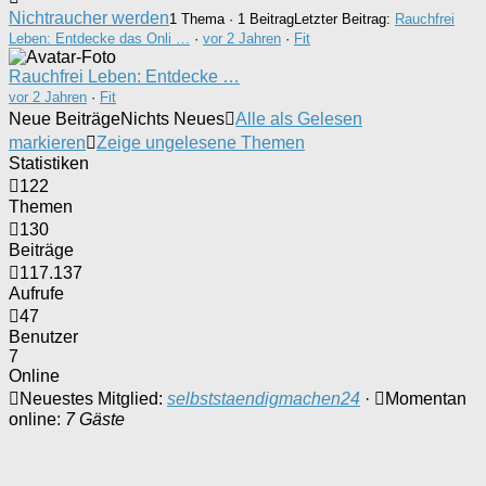
Nichtraucher werden
1 Thema · 1 Beitrag
Letzter Beitrag:
Rauchfrei
Leben: Entdecke das Onli …
·
vor 2 Jahren
·
Fit
Rauchfrei Leben: Entdecke …
vor 2 Jahren
·
Fit
Neue Beiträge
Nichts Neues
Alle als Gelesen
markieren
Zeige ungelesene Themen
Statistiken
122
Themen
130
Beiträge
117.137
Aufrufe
47
Benutzer
7
Online
Neuestes Mitglied:
selbststaendigmachen24
·
Momentan
online:
7 Gäste