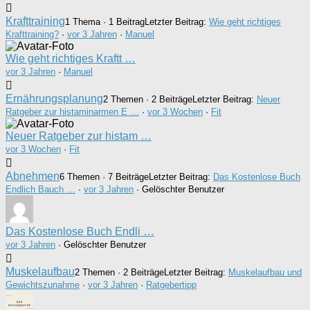
Krafttraining
1 Thema · 1 Beitrag
Letzter Beitrag:
Wie geht richtiges
Krafttraining?
·
vor 3 Jahren
·
Manuel
Wie geht richtiges Kraftt …
vor 3 Jahren
·
Manuel
Ernährungsplanung
2 Themen · 2 Beiträge
Letzter Beitrag:
Neuer
Ratgeber zur histaminarmen E …
·
vor 3 Wochen
·
Fit
Neuer Ratgeber zur histam …
vor 3 Wochen
·
Fit
Abnehmen
6 Themen · 7 Beiträge
Letzter Beitrag:
Das Kostenlose Buch
Endlich Bauch …
·
vor 3 Jahren
· Gelöschter Benutzer
Das Kostenlose Buch Endli …
vor 3 Jahren
·
Gelöschter Benutzer
Muskelaufbau
2 Themen · 2 Beiträge
Letzter Beitrag:
Muskelaufbau und
Gewichtszunahme
·
vor 3 Jahren
·
Ratgebertipp