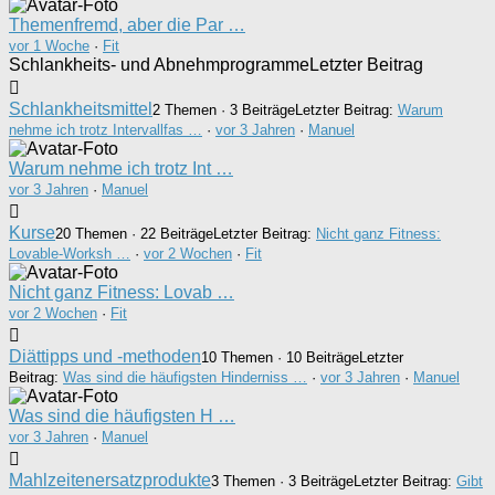
Themenfremd, aber die Par …
vor 1 Woche
·
Fit
Schlankheits- und Abnehmprogramme
Letzter Beitrag
Schlankheitsmittel
2 Themen · 3 Beiträge
Letzter Beitrag:
Warum
nehme ich trotz Intervallfas …
·
vor 3 Jahren
·
Manuel
Warum nehme ich trotz Int …
vor 3 Jahren
·
Manuel
Kurse
20 Themen · 22 Beiträge
Letzter Beitrag:
Nicht ganz Fitness:
Lovable-Worksh …
·
vor 2 Wochen
·
Fit
Nicht ganz Fitness: Lovab …
vor 2 Wochen
·
Fit
Diättipps und -methoden
10 Themen · 10 Beiträge
Letzter
Beitrag:
Was sind die häufigsten Hinderniss …
·
vor 3 Jahren
·
Manuel
Was sind die häufigsten H …
vor 3 Jahren
·
Manuel
Mahlzeitenersatzprodukte
3 Themen · 3 Beiträge
Letzter Beitrag:
Gibt