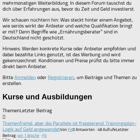
mehrmonatigen Weiterbildung. In diesem Forum tauschst du
dich über Erfahrungen aus, bevor du Zeit und Geld investierst.
Wir schauen nüchtern hin: Was steckt hinter einem Angebot,
wie seriös wirkt der Anbieter und welche Qualifikation bringt
er mit? Denn Begriffe wie „Ernährungsberater“ sind in
Deutschland nicht geschützt.
Hinweis: Werden konkrete Kurse oder Anbieter empfohlen und
dabei bezahlte Links genutzt, ist das Werbung und wird
gekennzeichnet. Konditionen und Preise prüfst du bitte immer
direkt beim Anbieter.
Bitte
Anmelden
oder
Registrieren
, um Beiträge und Themen zu
erstellen.
Kurse und Ausbildungen
Themen
Letzter Beitrag
Themenfremd, aber die Parallele ist frappierend: Trainingsplan-
Logik auf Geld angewendet
Von
Fit
0 Antworten · 48 Aufrufe
Letzter
Beitrag:
vor 1 Woche
·
Fit