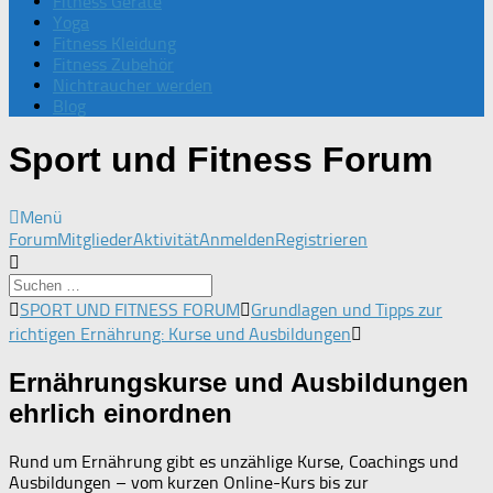
Fitness Geräte
Yoga
Fitness Kleidung
Fitness Zubehör
Nichtraucher werden
Blog
Sport und Fitness Forum
Menü
Forum-
Forum
Mitglieder
Aktivität
Anmelden
Registrieren
Navigation
Forum-
SPORT UND FITNESS FORUM
Grundlagen und Tipps zur
Breadcrumbs
richtigen Ernährung: Kurse und Ausbildungen
-
Du
Ernährungskurse und Ausbildungen
bist
ehrlich einordnen
hier:
Rund um Ernährung gibt es unzählige Kurse, Coachings und
Ausbildungen – vom kurzen Online-Kurs bis zur