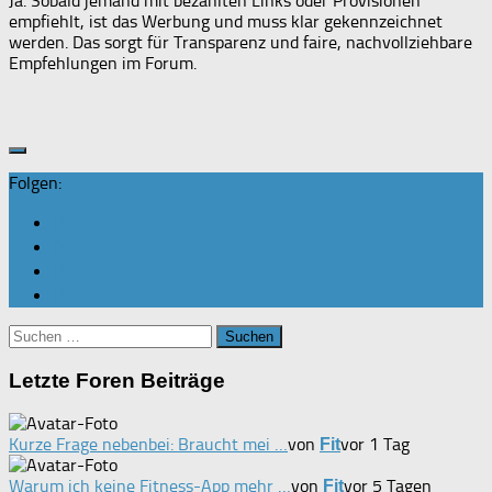
Ja. Sobald jemand mit bezahlten Links oder Provisionen
empfiehlt, ist das Werbung und muss klar gekennzeichnet
werden. Das sorgt für Transparenz und faire, nachvollziehbare
Empfehlungen im Forum.
Folgen:
Suchen
nach:
Letzte Foren Beiträge
Kurze Frage nebenbei: Braucht mei …
von
vor 1 Tag
Fit
Warum ich keine Fitness-App mehr …
von
vor 5 Tagen
Fit