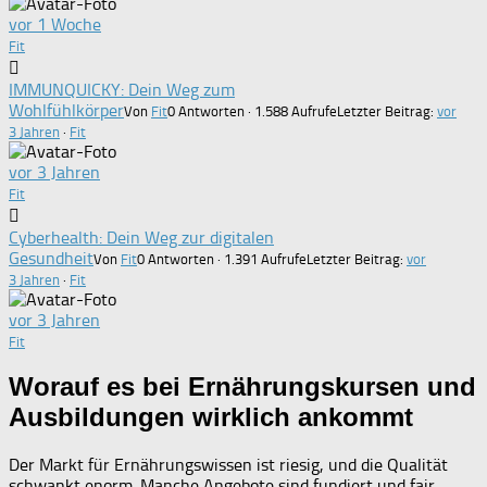
vor 1 Woche
Fit
IMMUNQUICKY: Dein Weg zum
Wohlfühlkörper
Von
Fit
0 Antworten · 1.588 Aufrufe
Letzter Beitrag:
vor
3 Jahren
·
Fit
vor 3 Jahren
Fit
Cyberhealth: Dein Weg zur digitalen
Gesundheit
Von
Fit
0 Antworten · 1.391 Aufrufe
Letzter Beitrag:
vor
3 Jahren
·
Fit
vor 3 Jahren
Fit
Worauf es bei Ernährungskursen und
Ausbildungen wirklich ankommt
Der Markt für Ernährungswissen ist riesig, und die Qualität
schwankt enorm. Manche Angebote sind fundiert und fair,