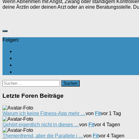
Wenn Abnehmen mit Angst, Zwang oder ständigem Kontrollieren
deine Ärztin oder deinen Arzt oder an eine Beratungsstelle. Du 
Folgen:
Suchen
nach:
Letzte Foren Beiträge
Warum ich keine Fitness-App mehr …
von
Fit
vor 1 Tag
Gehört eigentlich nicht in dieses …
von
Fit
vor 4 Tagen
Themenfremd, aber die Parallele i …
von
Fit
vor 4 Tagen