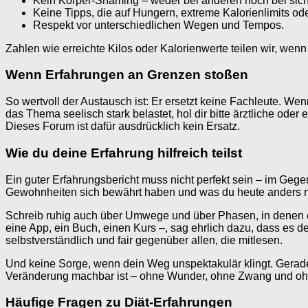
Kein Körper-Shaming – weder bei anderen noch bei sich
Keine Tipps, die auf Hungern, extreme Kalorienlimits o
Respekt vor unterschiedlichen Wegen und Tempos.
Zahlen wie erreichte Kilos oder Kalorienwerte teilen wir, wenn
Wenn Erfahrungen an Grenzen stoßen
So wertvoll der Austausch ist: Er ersetzt keine Fachleute. W
das Thema seelisch stark belastet, hol dir bitte ärztliche ode
Dieses Forum ist dafür ausdrücklich kein Ersatz.
Wie du deine Erfahrung hilfreich teilst
Ein guter Erfahrungsbericht muss nicht perfekt sein – im Gegen
Gewohnheiten sich bewährt haben und was du heute anders ma
Schreib ruhig auch über Umwege und über Phasen, in denen es
eine App, ein Buch, einen Kurs –, sag ehrlich dazu, dass es 
selbstverständlich und fair gegenüber allen, die mitlesen.
Und keine Sorge, wenn dein Weg unspektakulär klingt. Gerade 
Veränderung machbar ist – ohne Wunder, ohne Zwang und ohne 
Häufige Fragen zu Diät-Erfahrungen