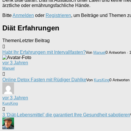
Denk bitte daran: Das ist Austausch unter Laien und keine 
ärztliche oder ernährungsfachliche Hände.
Bitte
Anmelden
oder
Registrieren
, um Beiträge und Themen zu 
Diät Erfahrungen
Themen
Letzter Beitrag
Habt Ihr Erfahrungen mit Intervallfasten?
Von
Manuel
0 Antworten · 
vor 3 Jahren
Manuel
Online Detox Fasten mit Rüdiger Dahlke
Von
KursKing
0 Antworten 
vor 3 Jahren
KursKing
3 'Diät-Lebensmittel' die garantiert Ihre Gesundheit sabotieren