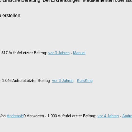
medizinische Beratung. Bei Erkrankungen, Medikamenten oder s
erstellen.
1.317 Aufrufe
Letzter Beitrag:
vor 3 Jahren
·
Manuel
· 1.046 Aufrufe
Letzter Beitrag:
vor 3 Jahren
·
KursKing
Von
AndreasH
0 Antworten · 1.090 Aufrufe
Letzter Beitrag:
vor 4 Jahren
·
Andr