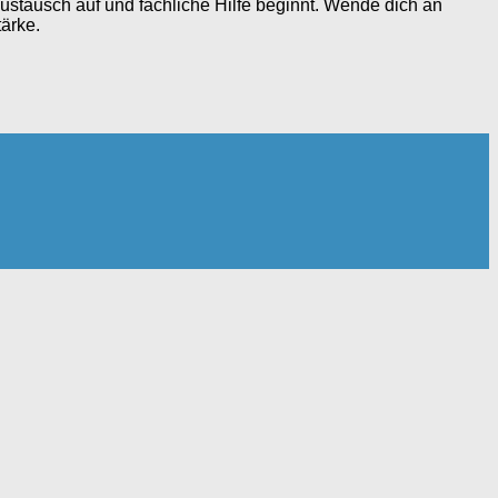
ustausch auf und fachliche Hilfe beginnt. Wende dich an
tärke.