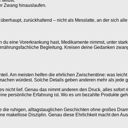
 selbst.
der Zwang hinauslaufen.
 überhaupt, zurückhaltend – nicht als Messlatte, an der sich all
enn du eine Vorerkrankung hast, Medikamente nimmst, unter star
r ernährungsfachliche Begleitung. Kreisen deine Gedanken zwangh
teil. Am meisten helfen die ehrlichen Zwischentöne: was leicht 
chen würdest. Solche Details geben anderen mehr als jede gla
 nicht lief. Genau das nimmt anderen den Druck, alles sofort
deine persönliche Erfahrung ist. Wo es um bezahlte Produkte ge
die ruhigen, alltagstauglichen Geschichten ohne großes Drama s
makellose Disziplin. Genau diese Ehrlichkeit macht den Austa