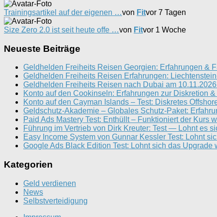
Trainingsartikel auf der eigenen …
von
Fit
vor 7 Tagen
Size Zero 2.0 ist seit heute offe …
von
Fit
vor 1 Woche
Neueste Beiträge
Geldhelden Freiheits Reisen Georgien: Erfahrungen & F
Geldhelden Freiheits Reisen Erfahrungen: Liechtenstei
Geldhelden Freiheits Reisen nach Dubai am 10.11.2026 
Konto auf den Cookinseln: Erfahrungen zur Diskretion &
Konto auf den Cayman Islands – Test: Diskretes Offshor
Geldschutz-Akademie – Globales Schutz-Paket: Erfahr
Paid Ads Mastery Test: Enthüllt – Funktioniert der Kurs w
Führung im Vertrieb von Dirk Kreuter: Test — Lohnt es s
Easy Income System von Gunnar Kessler Test: Lohnt si
Google Ads Black Edition Test: Lohnt sich das Upgrade w
Kategorien
Geld verdienen
News
Selbstverteidigung