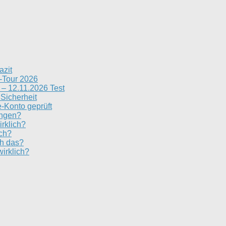
azit
n-Tour 2026
– 12.11.2026 Test
 Sicherheit
e-Konto geprüft
ungen?
irklich?
ich?
ch das?
irklich?