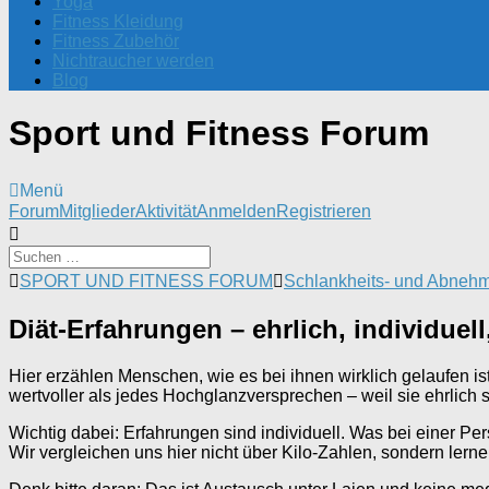
Yoga
Fitness Kleidung
Fitness Zubehör
Nichtraucher werden
Blog
Sport und Fitness Forum
Menü
Forum-
Forum
Mitglieder
Aktivität
Anmelden
Registrieren
Navigation
Forum-
SPORT UND FITNESS FORUM
Schlankheits- und Abneh
Breadcrumbs
-
Diät-Erfahrungen – ehrlich, individuel
Du
bist
hier:
Hier erzählen Menschen, wie es bei ihnen wirklich gelaufen ist
wertvoller als jedes Hochglanzversprechen – weil sie ehrlich s
Wichtig dabei: Erfahrungen sind individuell. Was bei einer Per
Wir vergleichen uns hier nicht über Kilo-Zahlen, sondern lern