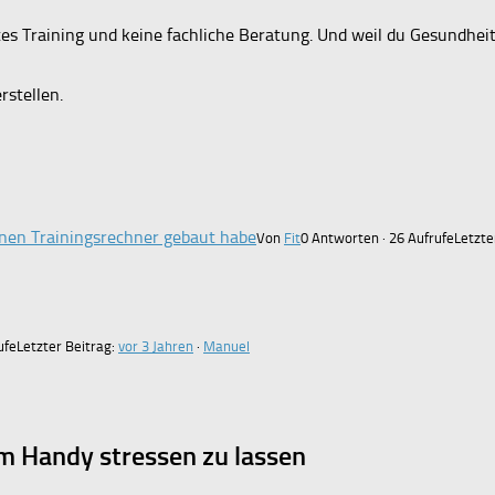
es Training und keine fachliche Beratung. Und weil du Gesundheit
rstellen.
inen Trainingsrechner gebaut habe
Von
Fit
0 Antworten · 26 Aufrufe
Letzte
ufe
Letzter Beitrag:
vor 3 Jahren
·
Manuel
om Handy stressen zu lassen