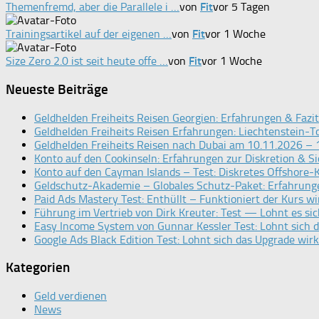
Themenfremd, aber die Parallele i …
von
Fit
vor 5 Tagen
Trainingsartikel auf der eigenen …
von
Fit
vor 1 Woche
Size Zero 2.0 ist seit heute offe …
von
Fit
vor 1 Woche
Neueste Beiträge
Geldhelden Freiheits Reisen Georgien: Erfahrungen & Fazit
Geldhelden Freiheits Reisen Erfahrungen: Liechtenstein-
Geldhelden Freiheits Reisen nach Dubai am 10.11.2026 – 
Konto auf den Cookinseln: Erfahrungen zur Diskretion & Si
Konto auf den Cayman Islands – Test: Diskretes Offshore-
Geldschutz-Akademie – Globales Schutz-Paket: Erfahrung
Paid Ads Mastery Test: Enthüllt – Funktioniert der Kurs wi
Führung im Vertrieb von Dirk Kreuter: Test — Lohnt es sic
Easy Income System von Gunnar Kessler Test: Lohnt sich 
Google Ads Black Edition Test: Lohnt sich das Upgrade wirk
Kategorien
Geld verdienen
News