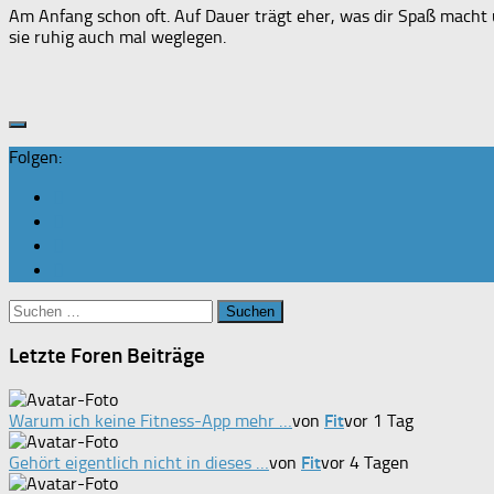
Am Anfang schon oft. Auf Dauer trägt eher, was dir Spaß macht un
sie ruhig auch mal weglegen.
Folgen:
Suchen
nach:
Letzte Foren Beiträge
Warum ich keine Fitness-App mehr …
von
Fit
vor 1 Tag
Gehört eigentlich nicht in dieses …
von
Fit
vor 4 Tagen