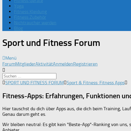
Fitness Geräte
Yoga
Fitness Kleidung
Fitness Zubehör
Nichtraucher werden
Blog
Sport und Fitness Forum
Menü
Forum-
Forum
Mitglieder
Aktivität
Anmelden
Registrieren
Navigation
Forum-
SPORT UND FITNESS FORUM
Sport & Fitness: Fitness Apps
Breadcrumbs
-
Fitness-Apps: Erfahrungen, Funktionen un
Du
bist
Hier tauschst du dich über Apps aus, die dich beim Training, Lau
hier:
Genau darum geht es.
Wir bleiben neutral: Es gibt kein "Beste-App"-Ranking von uns, 
Anbieter.