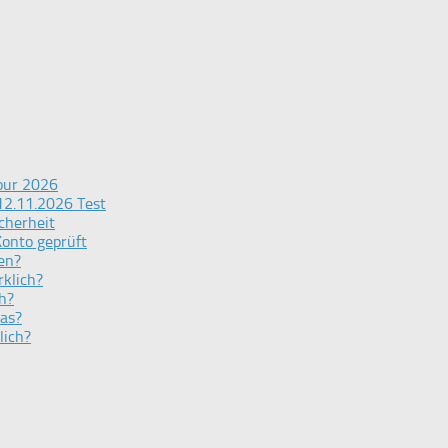
Tour 2026
12.11.2026 Test
cherheit
Konto geprüft
en?
rklich?
h?
das?
lich?