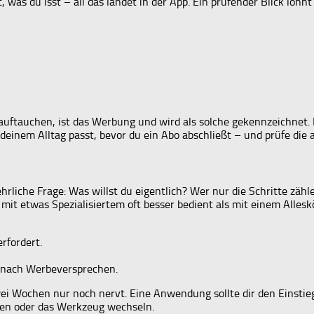
 was du isst – all das landet in der App. Ein prüfender Blick lohnt 
auftauchen, ist das Werbung und wird als solche gekennzeichnet. 
 deinem Alltag passt, bevor du ein Abo abschließt – und prüfe die 
ehrliche Frage: Was willst du eigentlich? Wer nur die Schritte z
 mit etwas Spezialisiertem oft besser bedient als mit einem Allesk
rfordert.
t nach Werbeversprechen.
wei Wochen nur noch nervt. Eine Anwendung sollte dir den Einstieg
ten oder das Werkzeug wechseln.