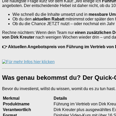
Die häufigste Frage kurz vor dem Kauf: „Wo kriege ich
Führun
angeboten. Der entscheidende Hebel ist daher nicht, ob du 10
Wie schnell du die Inhalte umsetzt und in
messbare Ums
Ob du den
aktuellen Rabatt
mitnimmst oder später den 
Ob du die Chance JETZT nutzt – oder nochmal ein Jahr 
Rechne nüchtern: Wenn dein Team nur
einen zusätzlichen D
von Dirk Kreuter
nach wenigen Wochen wieder drin – und dana
👉 Aktuellen Angebotspreis von Führung im Vertrieb von D
Was genau bekommst du? Der Quick-Ch
Bevor du investierst, willst du wissen, womit du es zu tun hast
Merkmal
Details
Produktname
Führung im Vertrieb von Dirk Kreu
Verantwortlich
Dirk Kreuter plus ausgewähltes E
Format
Digitaler Video-Kurs mit über 16 