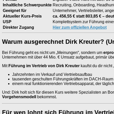
Inhaltliche Schwerpunkte
Recruiting, Onboarding, Headhunti
Geeignet für
Unternehmer, Vertriebsleiter, an
Aktueller Kurs-Preis
ca. 456,55 € statt 803,85 € – deu
USP
Komplettsystem zur Führung eines
Direkter Zugang
Hier zum offiziellen Angebot
Warum ausgerechnet Dirk Kreuter? (Un
Bei Führung geht es nicht um „Meinungen“, sondern um
erpr
Unternehmen mit über 44 Mio. € Umsatz aufgebaut, primär über 
Mit
Führung im Vertrieb von Dirk Kreuter
kaufst du dir nicht 
Jahrzehnten im Verkauf und Vertriebsaufbau
tausenden geschulten Führungskräften im DACH-Raum
einem real funktionierenden Vertriebsapparat, der täglic
Und: Dirk holt sich für diesen Kurs weitere Spezialisten an Bor
Vorgehensmodell
bekommst.
Für wen lohnt sich Führung im Vertrie