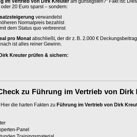
g im Vertrieb von Dirk Kreuter
am günstigsten?“ Fakt ist: Die
 oder 20 Euro sparst – sondern:
atzsteigerung
verwandelst
höheren Normalpreis bezahlst
mit dem Status quo verbrennst
eal pro Monat
abschließt, der dir z. B. 2.000 € Deckungsbeitrag 
ch ist alles reiner Gewinn.
irk Kreuter prüfen & sichern:
eck zu Führung im Vertrieb von Dirk 
. Hier die harten Fakten zu
Führung im Vertrieb von Dirk Kreu
ter
xperten-Panel
Stunden Trainingsmaterial