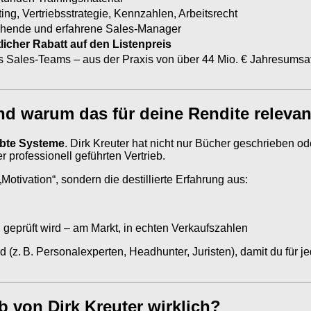
ng, Vertriebsstrategie, Kennzahlen, Arbeitsrecht
gehende und erfahrene Sales-Manager
tlicher Rabatt auf den Listenpreis
 Sales-Teams – aus der Praxis von über 44 Mio. € Jahresumsa
d warum das für deine Rendite relevant
obte Systeme
. Dirk Kreuter hat nicht nur Bücher geschrieben o
professionell geführten Vertrieb.
„Motivation“, sondern die destillierte Erfahrung aus:
h geprüft wird – am Markt, in echten Verkaufszahlen
d (z. B. Personalexperten, Headhunter, Juristen), damit du für j
b von Dirk Kreuter wirklich?