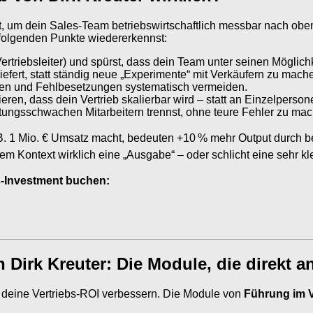
, um dein Sales-Team betriebswirtschaftlich messbar nach oben
 folgenden Punkte wiedererkennst:
ertriebsleiter) und spürst, dass dein Team unter seinen Möglichk
iefert, statt ständig neue „Experimente“ mit Verkäufern zu mach
eren und Fehlbesetzungen systematisch vermeiden.
eren, dass dein Vertrieb skalierbar wird – statt an Einzelperso
istungsschwachen Mitarbeitern trennst, ohne teure Fehler zu ma
B. 1 Mio. € Umsatz macht, bedeuten +10 % mehr Output durch b
sem Kontext wirklich eine „Ausgabe“ – oder schlicht eine sehr k
s-Investment buchen:
n Dirk Kreuter: Die Module, die direkt
e deine Vertriebs-ROI verbessern. Die Module von
Führung im V