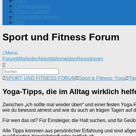
Yoga
Fitness Kleidung
Fitness Zubehör
Nichtraucher werden
Blog
Sport und Fitness Forum
Menü
Forum-
Forum
Mitglieder
Aktivität
Anmelden
Registrieren
Navigation
Forum-
SPORT UND FITNESS FORUM
Sport & Fitness: Yoga
Tip
Breadcrumbs
-
Yoga-Tipps, die im Alltag wirklich helf
Du
bist
hier:
Zwischen „ich sollte mal wieder üben“ und einer festen Yoga-R
wie du bewusst atmest und wie du auch an trägen Tagen auf de
Für wen das ist? Für Einsteiger, die Halt suchen, und für Geübt
Alle Tipps kommen aus persönlicher Erfahrung und sind allgem