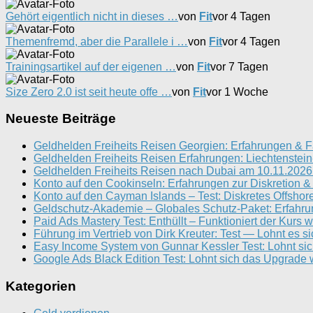
Gehört eigentlich nicht in dieses …
von
Fit
vor 4 Tagen
Themenfremd, aber die Parallele i …
von
Fit
vor 4 Tagen
Trainingsartikel auf der eigenen …
von
Fit
vor 7 Tagen
Size Zero 2.0 ist seit heute offe …
von
Fit
vor 1 Woche
Neueste Beiträge
Geldhelden Freiheits Reisen Georgien: Erfahrungen & F
Geldhelden Freiheits Reisen Erfahrungen: Liechtenstei
Geldhelden Freiheits Reisen nach Dubai am 10.11.2026 
Konto auf den Cookinseln: Erfahrungen zur Diskretion &
Konto auf den Cayman Islands – Test: Diskretes Offshor
Geldschutz-Akademie – Globales Schutz-Paket: Erfahr
Paid Ads Mastery Test: Enthüllt – Funktioniert der Kurs w
Führung im Vertrieb von Dirk Kreuter: Test — Lohnt es s
Easy Income System von Gunnar Kessler Test: Lohnt si
Google Ads Black Edition Test: Lohnt sich das Upgrade w
Kategorien