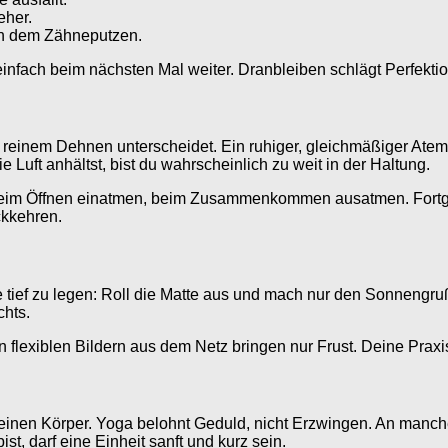
eher.
ch dem Zähneputzen.
einfach beim nächsten Mal weiter. Dranbleiben schlägt Perfektio
reinem Dehnen unterscheidet. Ein ruhiger, gleichmäßiger Atem d
 Luft anhältst, bist du wahrscheinlich zu weit in der Haltung.
 beim Öffnen einatmen, beim Zusammenkommen ausatmen. Fortge
ckkehren.
tte tief zu legen: Roll die Matte aus und mach nur den Sonnengruß
chts.
en flexiblen Bildern aus dem Netz bringen nur Frust. Deine Praxi
f deinen Körper. Yoga belohnt Geduld, nicht Erzwingen. An manch
t, darf eine Einheit sanft und kurz sein.