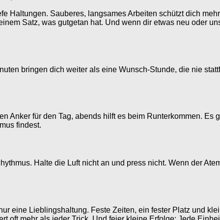
efe Haltungen. Sauberes, langsames Arbeiten schützt dich mehr 
einem Satz, was gutgetan hat. Und wenn dir etwas neu oder unsic
uten bringen dich weiter als eine Wunsch-Stunde, die nie stattf
 Anker für den Tag, abends hilft es beim Runterkommen. Es gibt
mus findest.
ythmus. Halte die Luft nicht an und press nicht. Wenn der Atem
 nur eine Lieblingshaltung. Feste Zeiten, ein fester Platz und k
rt oft mehr als jeder Trick. Und feier kleine Erfolge: Jede Einhei