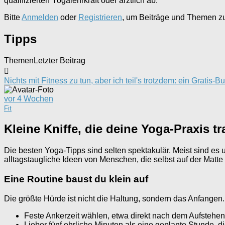
qualifizierten Yogalehrkraft oder ärztlich ab.
Bitte
Anmelden
oder
Registrieren
, um Beiträge und Themen zu 
Tipps
Themen
Letzter Beitrag
Nichts mit Fitness zu tun, aber ich teil's trotzdem: ein Grati
vor 4 Wochen
Fit
Kleine Kniffe, die deine Yoga-Praxis t
Die besten Yoga-Tipps sind selten spektakulär. Meist sind es
alltagstaugliche Ideen von Menschen, die selbst auf der Matt
Eine Routine baust du klein auf
Die größte Hürde ist nicht die Haltung, sondern das Anfangen. 
Feste Ankerzeit wählen, etwa direkt nach dem Aufstehen
Lieber fünf ehrliche Minuten als eine geplante Stunde, die