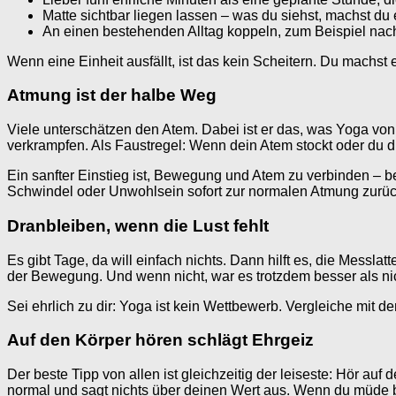
Matte sichtbar liegen lassen – was du siehst, machst du 
An einen bestehenden Alltag koppeln, zum Beispiel na
Wenn eine Einheit ausfällt, ist das kein Scheitern. Du machst 
Atmung ist der halbe Weg
Viele unterschätzen den Atem. Dabei ist er das, was Yoga von 
verkrampfen. Als Faustregel: Wenn dein Atem stockt oder du die
Ein sanfter Einstieg ist, Bewegung und Atem zu verbinden –
Schwindel oder Unwohlsein sofort zur normalen Atmung zurü
Dranbleiben, wenn die Lust fehlt
Es gibt Tage, da will einfach nichts. Dann hilft es, die Messla
der Bewegung. Und wenn nicht, war es trotzdem besser als ni
Sei ehrlich zu dir: Yoga ist kein Wettbewerb. Vergleiche mit d
Auf den Körper hören schlägt Ehrgeiz
Der beste Tipp von allen ist gleichzeitig der leiseste: Hör au
normal und sagt nichts über deinen Wert aus. Wenn du müde bis