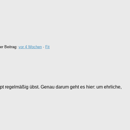
ter Beitrag:
vor 4 Wochen
·
Fit
pt regelmäßig übst. Genau darum geht es hier: um ehrliche,