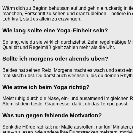
Wärm dich zu Beginn behutsam auf und geh nie ruckartig in ti
manchen, Fortschritt zu sehen und dranzubleiben – notiere in 
Lehrkraft, statt es allein zu erzwingen.
Wie lang sollte eine Yoga-Einheit sein?
So lang, wie du sie wirklich durchziehst. Zehn regelmäßige Min
Qualität und Regelmäßigkeit zählen mehr als die Uhr.
Sollte ich morgens oder abends üben?
Beides hat seinen Reiz. Morgens macht es wach und setzt einen
realistisch übst. Du darfst auch wechseln, bis du deinen Rhyth
Wie atme ich beim Yoga richtig?
Meist ruhig durch die Nase, ein- und ausatmend im gleichen Rh
Atem ist dein bester Gradmesser dafür, ob das Tempo passt.
Was tun gegen fehlende Motivation?
Senk die Hürde radikal: nur Matte ausrollen, nur fünf Minuten,
aus – zu lesen, wie andere ihre Durststrecken meistern, motivie