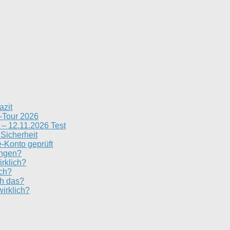
azit
n-Tour 2026
– 12.11.2026 Test
 Sicherheit
e-Konto geprüft
ungen?
irklich?
ich?
ch das?
irklich?