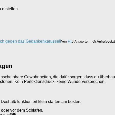
erstellen.
s-Buch gegen das Gedankenkarussell
Von
Fit
0 Antworten · 65 Aufrufe
Letz
ragen
 unscheinbare Gewohnheiten, die dafür sorgen, dass du überhau
e stehen. Kein Perfektionsdruck, keine Wunderversprechen.
Deshalb funktioniert klein starten am besten:
 oder vor dem Schlafen.
 ausfällt.