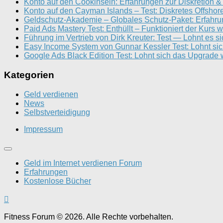
Konto auf den Cookinseln: Erfahrungen zur Diskretion &
Konto auf den Cayman Islands – Test: Diskretes Offshor
Geldschutz-Akademie – Globales Schutz-Paket: Erfahr
Paid Ads Mastery Test: Enthüllt – Funktioniert der Kurs w
Führung im Vertrieb von Dirk Kreuter: Test — Lohnt es s
Easy Income System von Gunnar Kessler Test: Lohnt si
Google Ads Black Edition Test: Lohnt sich das Upgrade w
Kategorien
Geld verdienen
News
Selbstverteidigung
Impressum
Geld im Internet verdienen Forum
Erfahrungen
Kostenlose Bücher
Fitness Forum © 2026. Alle Rechte vorbehalten.