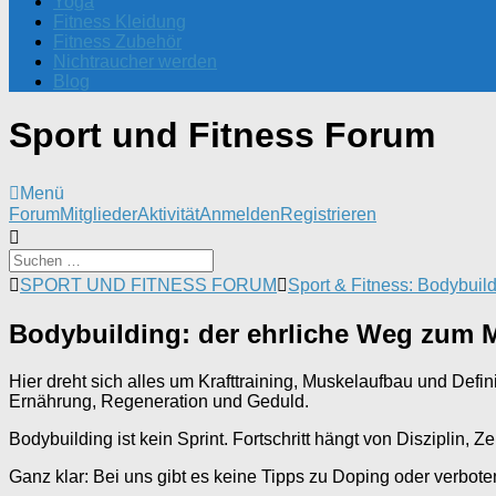
Yoga
Fitness Kleidung
Fitness Zubehör
Nichtraucher werden
Blog
Sport und Fitness Forum
Menü
Forum-
Forum
Mitglieder
Aktivität
Anmelden
Registrieren
Navigation
Forum-
SPORT UND FITNESS FORUM
Sport & Fitness: Bodybuil
Breadcrumbs
-
Bodybuilding: der ehrliche Weg zum 
Du
bist
hier:
Hier dreht sich alles um Krafttraining, Muskelaufbau und Defin
Ernährung, Regeneration und Geduld.
Bodybuilding ist kein Sprint. Fortschritt hängt von Disziplin, 
Ganz klar: Bei uns gibt es keine Tipps zu Doping oder verbot