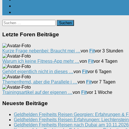
Suchen
nach:
Letzte Foren Beiträge
Kurze Frage nebenbei: Braucht mei …
von
Fit
vor 3 Stunden
Warum ich keine Fitness-App mehr …
von
Fit
vor 4 Tagen
Gehört eigentlich nicht in dieses …
von
Fit
vor 6 Tagen
Themenfremd, aber die Parallele i …
von
Fit
vor 7 Tagen
Trainingsartikel auf der eigenen …
von
Fit
vor 1 Woche
Neueste Beiträge
Geldhelden Freiheits Reisen Georgien: Erfahrungen & F
Geldhelden Freiheits Reisen Erfahrungen: Liechtenstei
Geldhelden Freiheits Reisen nach Dubai am 10.11.2026 