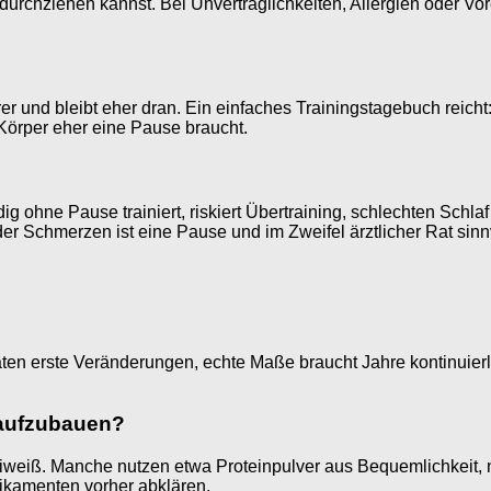
durchziehen kannst. Bei Unverträglichkeiten, Allergien oder Vo
t klarer und bleibt eher dran. Ein einfaches Trainingstagebuch r
Körper eher eine Pause braucht.
ig ohne Pause trainiert, riskiert Übertraining, schlechten Schl
er Schmerzen ist eine Pause und im Zweifel ärztlicher Rat sinn
naten erste Veränderungen, echte Maße braucht Jahre kontinuier
aufzubauen?
weiß. Manche nutzen etwa Proteinpulver aus Bequemlichkeit, nö
ikamenten vorher abklären.