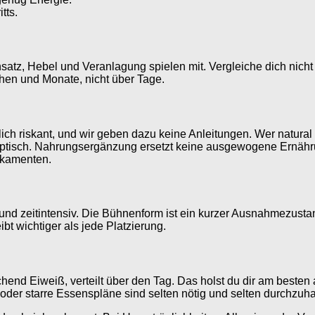
tts.
nsatz, Hebel und Veranlagung spielen mit. Vergleiche dich nicht 
chen und Monate, nicht über Tage.
h riskant, und wir geben dazu keine Anleitungen. Wer natural t
skeptisch. Nahrungsergänzung ersetzt keine ausgewogene Ernähr
ikamenten.
 und zeitintensiv. Die Bühnenform ist ein kurzer Ausnahmezustand
bt wichtiger als jede Platzierung.
end Eiweiß, verteilt über den Tag. Das holst du dir am besten
der starre Essenspläne sind selten nötig und selten durchzuha