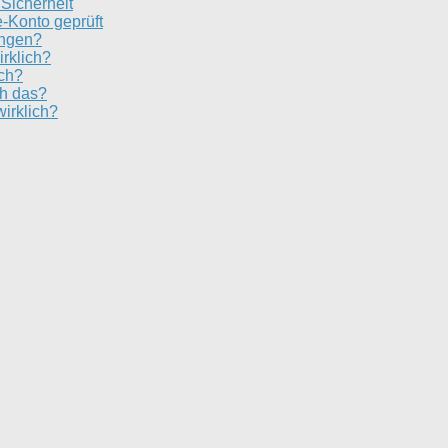
 Sicherheit
e-Konto geprüft
ungen?
irklich?
ich?
ch das?
irklich?