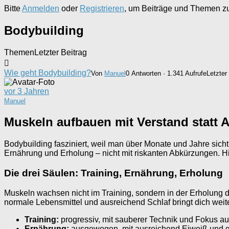
Bitte
Anmelden
oder
Registrieren
, um Beiträge und Themen zu 
Bodybuilding
Themen
Letzter Beitrag
Wie geht Bodybuilding?
Von
Manuel
0 Antworten · 1.341 Aufrufe
Letzter
vor 3 Jahren
Manuel
Muskeln aufbauen mit Verstand statt
Bodybuilding fasziniert, weil man über Monate und Jahre sichtb
Ernährung und Erholung – nicht mit riskanten Abkürzungen. H
Die drei Säulen: Training, Ernährung, Erholung
Muskeln wachsen nicht im Training, sondern in der Erholung
normale Lebensmittel und ausreichend Schlaf bringt dich weite
Training:
progressiv, mit sauberer Technik und Fokus a
Ernährung:
ausgewogen, mit ausreichend Eiweiß und 