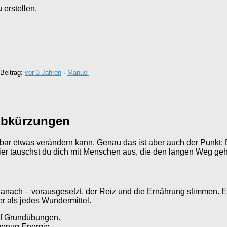
erstellen.
 Beitrag:
vor 3 Jahren
·
Manuel
 Abkürzungen
ar etwas verändern kann. Genau das ist aber auch der Punkt: Es d
ier tauschst du dich mit Menschen aus, die den langen Weg ge
 danach – vorausgesetzt, der Reiz und die Ernährung stimmen
r als jedes Wundermittel.
uf Grundübungen.
genug Energie.