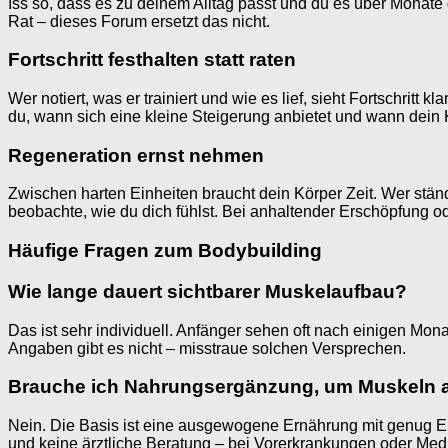
Iss so, dass es zu deinem Alltag passt und du es über Monate 
Rat – dieses Forum ersetzt das nicht.
Fortschritt festhalten statt raten
Wer notiert, was er trainiert und wie es lief, sieht Fortschrit
du, wann sich eine kleine Steigerung anbietet und wann dein 
Regeneration ernst nehmen
Zwischen harten Einheiten braucht dein Körper Zeit. Wer ständ
beobachte, wie du dich fühlst. Bei anhaltender Erschöpfung od
Häufige Fragen zum Bodybuilding
Wie lange dauert sichtbarer Muskelaufbau?
Das ist sehr individuell. Anfänger sehen oft nach einigen Mo
Angaben gibt es nicht – misstraue solchen Versprechen.
Brauche ich Nahrungsergänzung, um Muskeln 
Nein. Die Basis ist eine ausgewogene Ernährung mit genug Ei
und keine ärztliche Beratung – bei Vorerkrankungen oder Med