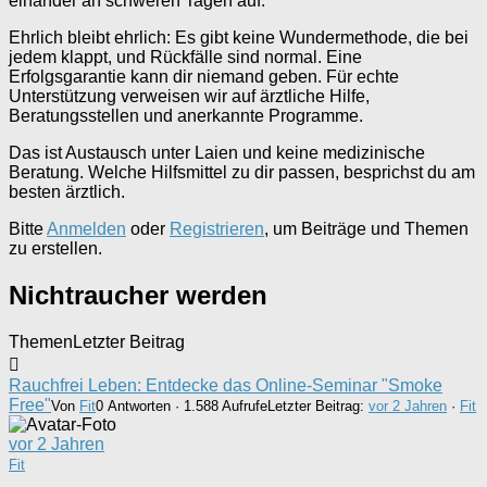
einander an schweren Tagen auf.
Ehrlich bleibt ehrlich: Es gibt keine Wundermethode, die bei
jedem klappt, und Rückfälle sind normal. Eine
Erfolgsgarantie kann dir niemand geben. Für echte
Unterstützung verweisen wir auf ärztliche Hilfe,
Beratungsstellen und anerkannte Programme.
Das ist Austausch unter Laien und keine medizinische
Beratung. Welche Hilfsmittel zu dir passen, besprichst du am
besten ärztlich.
Bitte
Anmelden
oder
Registrieren
, um Beiträge und Themen
zu erstellen.
Nichtraucher werden
Themen
Letzter Beitrag
Rauchfrei Leben: Entdecke das Online-Seminar "Smoke
Free"
Von
Fit
0 Antworten · 1.588 Aufrufe
Letzter Beitrag:
vor 2 Jahren
·
Fit
vor 2 Jahren
Fit