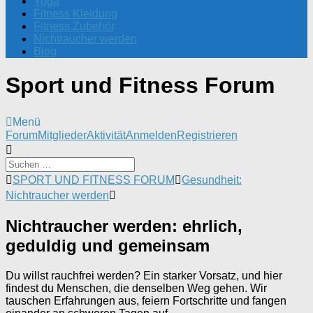
Yoga
Fitness Kleidung
Fitness Zubehör
Nichtraucher werden
Blog
Sport und Fitness Forum
Menü
Forum-
Forum
Mitglieder
Aktivität
Anmelden
Registrieren
Navigation
Forum-
SPORT UND FITNESS FORUM
Gesundheit:
Breadcrumbs
Nichtraucher werden
-
Du
Nichtraucher werden: ehrlich,
bist
hier:
geduldig und gemeinsam
Du willst rauchfrei werden? Ein starker Vorsatz, und hier
findest du Menschen, die denselben Weg gehen. Wir
tauschen Erfahrungen aus, feiern Fortschritte und fangen