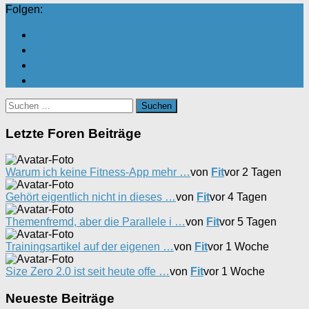
Folgen:
Suchen
nach:
Letzte Foren Beiträge
Warum ich keine Fitness-App mehr …
von
Fit
vor 2 Tagen
Gehört eigentlich nicht in dieses …
von
Fit
vor 4 Tagen
Themenfremd, aber die Parallele i …
von
Fit
vor 5 Tagen
Trainingsartikel auf der eigenen …
von
Fit
vor 1 Woche
Size Zero 2.0 ist seit heute offe …
von
Fit
vor 1 Woche
Neueste Beiträge