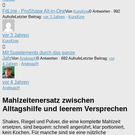
FitLine - ProShape All-in-One
Von
KursKing
0 Antworten · 992
Aufrufe
Letzter Beitrag:
vor 3 Jahren
·
KursKing
vor 3 Jahren
KursKing
Mit Supplements durch das ganze
Jahr
Von
AndreasH
0 Antworten · 692 Aufrufe
Letzter Beitrag:
vor
4 Jahren
·
AndreasH
vor 4 Jahren
AndreasH
Mahlzeitenersatz zwischen
Alltagshilfe und leerem Versprechen
Shakes, Riegel und Pulver, die eine komplette Mahlzeit
ersetzen, sind bequem: schnell angerührt, klar portioniert,
kein Kochen. Für manche sind sie eine nützliche