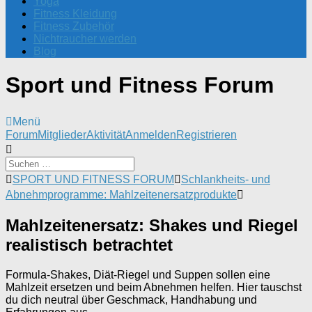
Yoga
Fitness Kleidung
Fitness Zubehör
Nichtraucher werden
Blog
Sport und Fitness Forum
Menü
Forum-
Forum
Mitglieder
Aktivität
Anmelden
Registrieren
Navigation
Forum-
SPORT UND FITNESS FORUM
Schlankheits- und
Breadcrumbs
Abnehmprogramme: Mahlzeitenersatzprodukte
-
Du
Mahlzeitenersatz: Shakes und Riegel
bist
hier:
realistisch betrachtet
Formula-Shakes, Diät-Riegel und Suppen sollen eine
Mahlzeit ersetzen und beim Abnehmen helfen. Hier tauschst
du dich neutral über Geschmack, Handhabung und