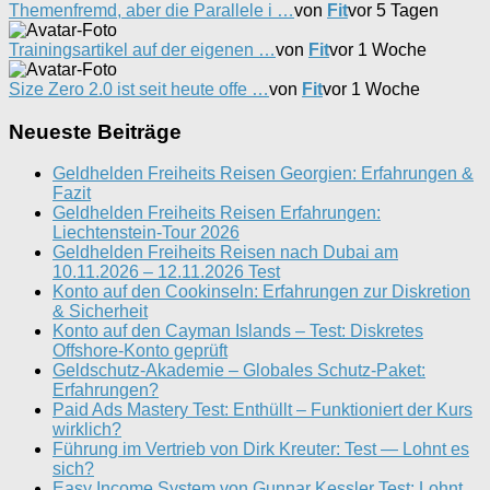
Themenfremd, aber die Parallele i …
von
Fit
vor 5 Tagen
Trainingsartikel auf der eigenen …
von
Fit
vor 1 Woche
Size Zero 2.0 ist seit heute offe …
von
Fit
vor 1 Woche
Neueste Beiträge
Geldhelden Freiheits Reisen Georgien: Erfahrungen &
Fazit
Geldhelden Freiheits Reisen Erfahrungen:
Liechtenstein-Tour 2026
Geldhelden Freiheits Reisen nach Dubai am
10.11.2026 – 12.11.2026 Test
Konto auf den Cookinseln: Erfahrungen zur Diskretion
& Sicherheit
Konto auf den Cayman Islands – Test: Diskretes
Offshore-Konto geprüft
Geldschutz-Akademie – Globales Schutz-Paket:
Erfahrungen?
Paid Ads Mastery Test: Enthüllt – Funktioniert der Kurs
wirklich?
Führung im Vertrieb von Dirk Kreuter: Test — Lohnt es
sich?
Easy Income System von Gunnar Kessler Test: Lohnt