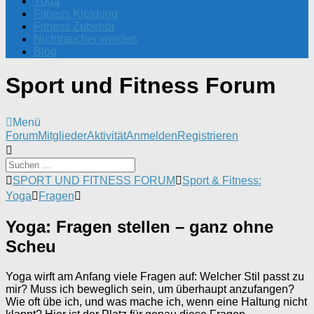
Yoga
Fitness Kleidung
Fitness Zubehör
Nichtraucher werden
Blog
Sport und Fitness Forum
Menü
Forum-
Forum
Mitglieder
Aktivität
Anmelden
Registrieren
Navigation
Forum-
SPORT UND FITNESS FORUM
Sport & Fitness:
Breadcrumbs
Yoga
Fragen
-
Du
Yoga: Fragen stellen – ganz ohne
bist
hier:
Scheu
Yoga wirft am Anfang viele Fragen auf: Welcher Stil passt zu
mir? Muss ich beweglich sein, um überhaupt anzufangen?
Wie oft übe ich, und was mache ich, wenn eine Haltung nicht