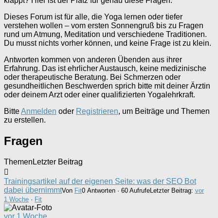
klappt? Hier ist der Platz für genau diese Fragen.
Dieses Forum ist für alle, die Yoga lernen oder tiefer
verstehen wollen – vom ersten Sonnengruß bis zu Fragen
rund um Atmung, Meditation und verschiedene Traditionen.
Du musst nichts vorher können, und keine Frage ist zu klein.
Antworten kommen von anderen Übenden aus ihrer
Erfahrung. Das ist ehrlicher Austausch, keine medizinische
oder therapeutische Beratung. Bei Schmerzen oder
gesundheitlichen Beschwerden sprich bitte mit deiner Ärztin
oder deinem Arzt oder einer qualifizierten Yogalehrkraft.
Bitte
Anmelden
oder
Registrieren
, um Beiträge und Themen
zu erstellen.
Fragen
Themen
Letzter Beitrag
Trainingsartikel auf der eigenen Seite: was der SEO Bot
dabei übernimmt
Von
Fit
0 Antworten · 60 Aufrufe
Letzter Beitrag:
vor
1 Woche
·
Fit
vor 1 Woche