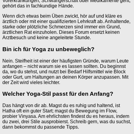
Vorerkrankungen, Schwangerschaft oder Medikamente geht,
gehört das in fachkundige Hände.
Wenn dich etwas beim Üben zwickt, hör auf und kläre es
ärztlich oder mit einer qualifizierten Lehrkraft ab. Anhaltende,
starke oder plötzliche Schmerzen sind immer ein Grund,
ärztlichen Rat einzuholen. Dieses Forum ersetzt keinen
Arztbesuch und keine angeleitete Stunde.
Bin ich für Yoga zu unbeweglich?
Nein. Steifheit ist einer der häufigsten Gründe, warum Leute
anfangen – nicht warum sie es lassen sollten. Du beginnst
da, wo du stehst, und nutzt bei Bedarf Hilfsmittel wie Block
oder Gurt, um Haltungen an deinen Körper anzupassen. Mit
der Zeit wird vieles leichter.
Welcher Yoga-Stil passt für den Anfang?
Das hängt von dir ab. Magst du es ruhig und haltend, ist
Hatha oft ein guter Start; magst du Bewegung im Flow,
probier Vinyasa. Am ehrlichsten findest du es heraus, indem
du zwei, drei Stile ausprobierst. Schreib gern, was du suchst,
dann bekommst du passende Tipps.