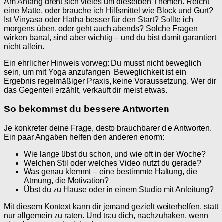
Am Anfang dreht sich vieles um dieselben Themen. Reicht
eine Matte, oder brauche ich Hilfsmittel wie Block und Gurt?
Ist Vinyasa oder Hatha besser für den Start? Sollte ich
morgens üben, oder geht auch abends? Solche Fragen
wirken banal, sind aber wichtig – und du bist damit garantiert
nicht allein.
Ein ehrlicher Hinweis vorweg: Du musst nicht beweglich
sein, um mit Yoga anzufangen. Beweglichkeit ist ein
Ergebnis regelmäßiger Praxis, keine Voraussetzung. Wer dir
das Gegenteil erzählt, verkauft dir meist etwas.
So bekommst du bessere Antworten
Je konkreter deine Frage, desto brauchbarer die Antworten.
Ein paar Angaben helfen den anderen enorm:
Wie lange übst du schon, und wie oft in der Woche?
Welchen Stil oder welches Video nutzt du gerade?
Was genau klemmt – eine bestimmte Haltung, die
Atmung, die Motivation?
Übst du zu Hause oder in einem Studio mit Anleitung?
Mit diesem Kontext kann dir jemand gezielt weiterhelfen, statt
nur allgemein zu raten. Und trau dich, nachzuhaken, wenn