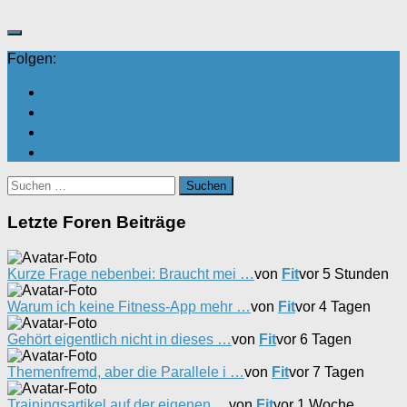
Folgen:
Suchen
nach:
Letzte Foren Beiträge
Kurze Frage nebenbei: Braucht mei …
von
Fit
vor 5 Stunden
Warum ich keine Fitness-App mehr …
von
Fit
vor 4 Tagen
Gehört eigentlich nicht in dieses …
von
Fit
vor 6 Tagen
Themenfremd, aber die Parallele i …
von
Fit
vor 7 Tagen
Trainingsartikel auf der eigenen …
von
Fit
vor 1 Woche