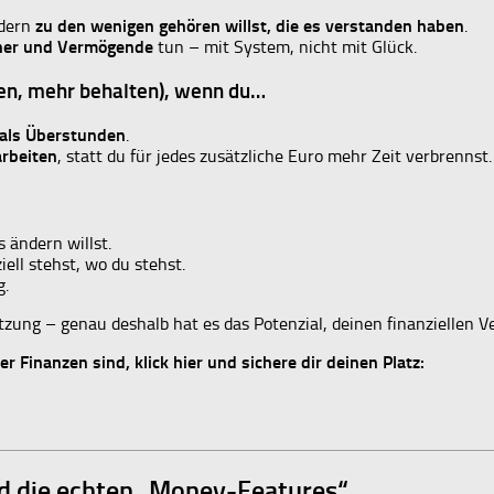
ndern
zu den wenigen gehören willst, die es verstanden haben
.
ner und Vermögende
tun – mit System, nicht mit Glück.
iten, mehr behalten), wenn du…
t als Überstunden
.
arbeiten
, statt du für jedes zusätzliche Euro mehr Zeit verbrennst.
 ändern willst.
iell stehst, wo du stehst.
g.
ng – genau deshalb hat es das Potenzial, deinen finanziellen V
 Finanzen sind, klick hier und sichere dir deinen Platz:
nd die echten „Money-Features“