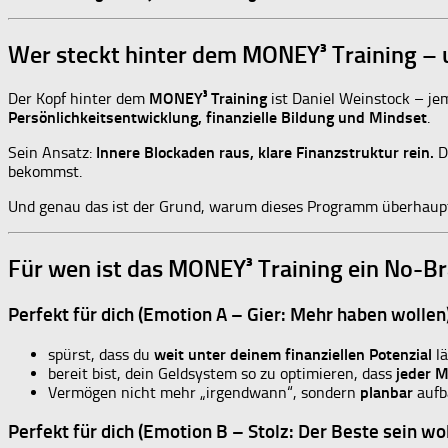
Wer steckt hinter dem MONEY³ Training – u
Der Kopf hinter dem
MONEY³ Training
ist Daniel Weinstock – jem
Persönlichkeitsentwicklung, finanzielle Bildung und Mindset
.
Sein Ansatz:
Innere Blockaden raus, klare Finanzstruktur rein.
D
bekommst.
Und genau das ist der Grund, warum dieses Programm überhaupt
Für wen ist das MONEY³ Training ein No-Bra
Perfekt für dich (Emotion A – Gier: Mehr haben wolle
spürst, dass du
weit unter deinem finanziellen Potenzial
lä
bereit bist, dein Geldsystem so zu optimieren, dass
jeder M
Vermögen nicht mehr „irgendwann“, sondern
planbar
aufba
Perfekt für dich (Emotion B – Stolz: Der Beste sein w