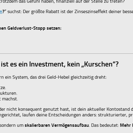
trotzdem das Gefühl haben, finanziell auf der Stelle zu treten?
en
?
“ suchst: Der größte Rabatt ist der Zinseszinseffekt deiner be
nen Geldverlust-Stopp setzen:
st es ein Investment, kein „Kurschen“?
n ein System, das drei Geld-Hebel gleichzeitig dreht:
ze.
rukturen.
t machst.
er nicht konsequent genutzt hast, ist dein aktueller Kontostand d
gerichtet, laufen deine Entscheidungen anders: strukturierter, prof
, sondern um
skalierbaren Vermögensaufbau
. Das bedeutet:
Mehr 