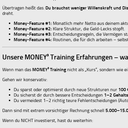
Übertragen heißt das:
Du brauchst weniger Willenskraft und Disz
dreht.
Money-Feature #1:
Monatlich mehr Netto aus deinem akt
Money-Feature #2:
Klare Struktur, die Geld-Lecks stopft.
Money-Feature #3:
Entscheidungsregeln, die Vermögen st
Money-Feature #4:
Routinen, die für dich arbeiten – selb
Unsere MONEY³ Training Erfahrungen – war
Wenn man das
MONEY³ Training
nicht als „Kurs“, sondern wie e
Gehen wir konservativ:
Du sparst oder optimierst durch neue Strukturen nur
100 
Du sicherst dir durch bessere Entscheidungen
1–2 Gehalt
Du vermeidest 1–2 richtig teure Fehlentscheidungen (Auto,
Dann sind mit extrem vorsichtiger Rechnung schnell
5.000–15.0
Wenn du NICHT investierst, hast du weiterhin: