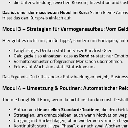
die Unterscheidung zwischen Konsum, Investition und Cas
Das ist einer der massivsten Hebel im Kurs:
Schon kleine Anpas
frisst das den Kurspreis einfach auf.
Modul 3 – Strategien für Vermögensaufbau: Vom Gel
Hier geht es nicht um „heiße Tipps“, sondern um Prinzipien, m
Langfristiges Denken statt nervöser Kurzfrist-Gier.
Geld gezielt so einsetzen, dass es
Rendite
statt nur Emotio
Verhaltensmuster erfolgreicher Menschen übernehmen.
Fokus auf Wachstum statt Statuskonsum.
Das Ergebnis: Du triffst andere Entscheidungen bei Job, Busine
Modul 4 – Umsetzung & Routinen: Automatischer Re
Theorie bringt Null Euro, wenn du nicht ins Tun kommst. Deshal
Aufbau von
finanziellen Standard-Routinen
, die dein Gel
Strategien, um dranzubleiben, auch wenn Motivation weg i
Umgang mit Rückschlägen, ohne wieder von vorne zu begi
Kontinuität statt „Hype-Phase“, die nach zwei Wochen verp