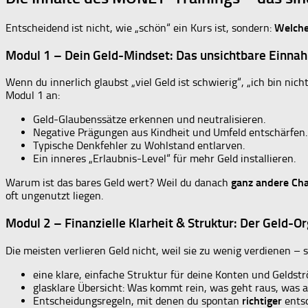
Entscheidend ist nicht, wie „schön“ ein Kurs ist, sondern:
Welche 
Modul 1 – Dein Geld-Mindset: Das unsichtbare Einna
Wenn du innerlich glaubst „viel Geld ist schwierig“, „ich bin nich
Modul 1 an:
Geld-Glaubenssätze erkennen und neutralisieren.
Negative Prägungen aus Kindheit und Umfeld entschärfen.
Typische Denkfehler zu Wohlstand entlarven.
Ein inneres „Erlaubnis-Level“ für mehr Geld installieren.
Warum ist das bares Geld wert? Weil du danach
ganz andere Ch
oft ungenutzt liegen.
Modul 2 – Finanzielle Klarheit & Struktur: Der Geld-O
Die meisten verlieren Geld nicht, weil sie zu wenig verdienen – 
eine klare, einfache Struktur für deine Konten und Geldst
glasklare Übersicht: Was kommt rein, was geht raus, was ar
Entscheidungsregeln, mit denen du spontan
richtiger
entsc