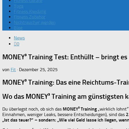
Fitness Geräte
Yoga
Fitness Kleidung
Fitness Zubehör
Nichtraucher werden
Blog
News
0
MONEY³ Training Test: Enthüllt – bringt es
von
Fit
·
Dezember 25, 2025
MONEY³ Training: Das eine Reichtums-Train
Wo das
MONEY³ Training
am günstigsten k
Du überlegst noch, ob sich das
MONEY³ Training
„wirklich lohnt
Einnahmen, weniger Leaks, bessere Entscheidungen), sind das
2
„Ist das teuer?“ – sondern: „Wie viel Geld lasse ich liegen, wenn