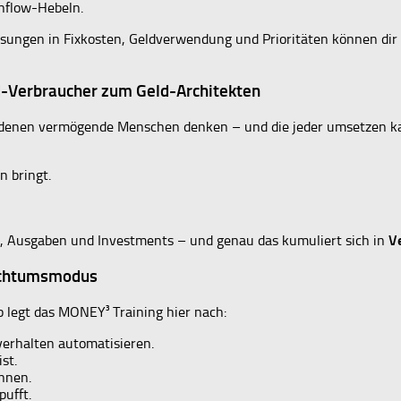
hflow-Hebeln.
sungen in Fixkosten, Geldverwendung und Prioritäten können dir
d-Verbraucher zum Geld-Architekten
it denen vermögende Menschen denken – und die jeder umsetzen k
n bringt.
ss, Ausgaben und Investments – und genau das kumuliert sich in
V
ichtumsmodus
b legt das MONEY³ Training hier nach:
dverhalten automatisieren.
st.
nnen.
ufft.