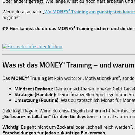
Oder anders gefragt: Wie lange willst du noch hart arbeiten und 
Wenn du also nach „
Wo MONEY³ Training am günstigsten kauf
beginnst.
👉 Hier kannst du dir das MONEY³ Training sichern und dir dei
Was ist das MONEY³ Training – und warum i
Das
MONEY³ Training
ist kein weiterer „Motivationskurs“, sonder
Mindset (Denken):
Deine unsichtbaren inneren Geld-Geset
Strategie (Handeln):
Deine finanziellen Spielregeln und St
Umsetzung (Routine):
Was du tatsächlich Monat für Mona
Geld folgt Regeln. Wenn du diese Regeln bisher nicht kanntest od
„Software-Installation“ für dein Geldsystem
– einmal sauber ein
Wichtig:
Es geht nicht um Zockerei oder „schnell reich werden“
Entscheidungen für jedes zukünftige Einkommen.