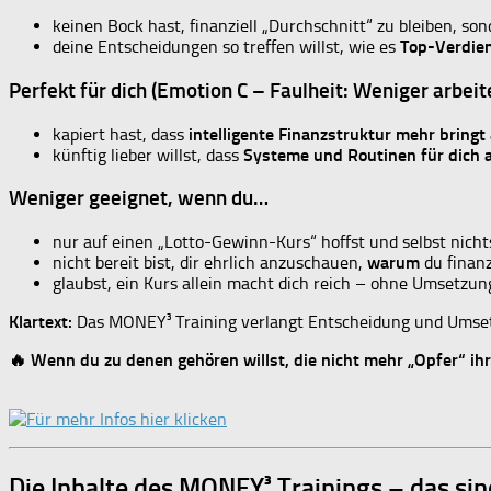
keinen Bock hast, finanziell „Durchschnitt“ zu bleiben, so
deine Entscheidungen so treffen willst, wie es
Top-Verdie
Perfekt für dich (Emotion C – Faulheit: Weniger arbe
kapiert hast, dass
intelligente Finanzstruktur mehr bring
künftig lieber willst, dass
Systeme und Routinen für dich 
Weniger geeignet, wenn du…
nur auf einen „Lotto-Gewinn-Kurs“ hoffst und selbst nichts
nicht bereit bist, dir ehrlich anzuschauen,
warum
du finanz
glaubst, ein Kurs allein macht dich reich – ohne Umsetzun
Klartext:
Das MONEY³ Training verlangt Entscheidung und Umsetzu
🔥 Wenn du zu denen gehören willst, die nicht mehr „Opfer“ ihrer
Die Inhalte des MONEY³ Trainings – das si