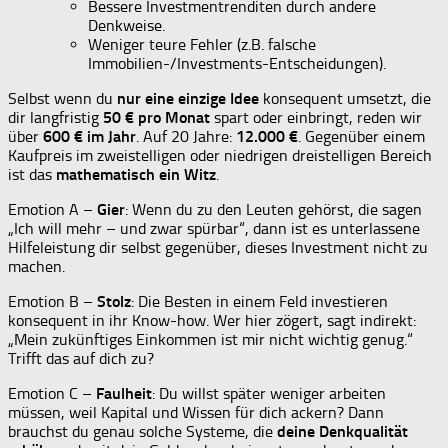
Bessere Investmentrenditen durch andere
Denkweise.
Weniger teure Fehler (z.B. falsche
Immobilien-/Investments-Entscheidungen).
Selbst wenn du
nur eine einzige Idee
konsequent umsetzt, die
dir langfristig
50 € pro Monat
spart oder einbringt, reden wir
über
600 € im Jahr
. Auf 20 Jahre:
12.000 €
. Gegenüber einem
Kaufpreis im zweistelligen oder niedrigen dreistelligen Bereich
ist das
mathematisch ein Witz
.
Emotion A –
Gier
: Wenn du zu den Leuten gehörst, die sagen
„Ich will mehr – und zwar spürbar“, dann ist es unterlassene
Hilfeleistung dir selbst gegenüber, dieses Investment nicht zu
machen.
Emotion B –
Stolz
: Die Besten in einem Feld investieren
konsequent in ihr Know-how. Wer hier zögert, sagt indirekt:
„Mein zukünftiges Einkommen ist mir nicht wichtig genug.“
Trifft das auf dich zu?
Emotion C –
Faulheit
: Du willst später weniger arbeiten
müssen, weil Kapital und Wissen für dich ackern? Dann
brauchst du genau solche Systeme, die
deine Denkqualität