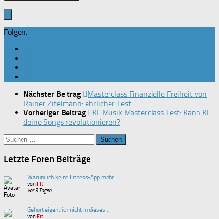
Folgen:
Nächster Beitrag
Masterclass Finanzielle Freiheit von
Rainer Zitelmann: ehrlicher Test
Vorheriger Beitrag
KI-Musik Masterclass Test: Kann KI
deine Songs revolutionieren?
Suchen
nach:
Letzte Foren Beiträge
Warum ich keine Fitness-App mehr …
von
Fit
vor 3 Tagen
Gehört eigentlich nicht in dieses …
von
Fit