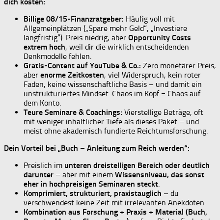
dich kosten:
Billige 08/15-Finanzratgeber:
Häufig voll mit
Allgemeinplätzen („Spare mehr Geld“, „Investiere
langfristig“). Preis niedrig, aber
Opportunity Costs
extrem hoch
, weil dir die wirklich entscheidenden
Denkmodelle fehlen.
Gratis-Content auf YouTube & Co.:
Zero monetärer Preis,
aber
enorme Zeitkosten
, viel Widerspruch, kein roter
Faden, keine wissenschaftliche Basis – und damit ein
unstrukturiertes Mindset. Chaos im Kopf = Chaos auf
dem Konto.
Teure Seminare & Coachings:
Vierstellige Beträge, oft
mit weniger inhaltlicher Tiefe als dieses Paket – und
meist ohne akademisch fundierte Reichtumsforschung.
Dein Vorteil bei „Buch – Anleitung zum Reich werden“:
Preislich im
unteren dreistelligen Bereich oder deutlich
darunter
– aber mit einem
Wissensniveau, das sonst
eher in hochpreisigen Seminaren steckt
.
Komprimiert, strukturiert, praxistauglich
– du
verschwendest keine Zeit mit irrelevanten Anekdoten.
Kombination aus Forschung + Praxis + Material (Buch,