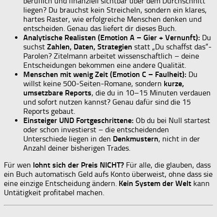
beruflich und finanziell sichtbar über dem Durchschnitt
liegen? Du brauchst kein Streicheln, sondern ein klares,
hartes Raster, wie erfolgreiche Menschen denken und
entscheiden. Genau das liefert dir dieses Buch.
Analytische Realisten (Emotion A – Gier + Vernunft):
Du
suchst
Zahlen, Daten, Strategien
statt „Du schaffst das“-
Parolen? Zitelmann arbeitet wissenschaftlich – deine
Entscheidungen bekommen eine andere Qualität.
Menschen mit wenig Zeit (Emotion C – Faulheit):
Du
willst keine 500-Seiten-Romane, sondern
kurze,
umsetzbare Reports
, die du in 10–15 Minuten verdauen
und sofort nutzen kannst? Genau dafür sind die 15
Reports gebaut.
Einsteiger UND Fortgeschrittene:
Ob du bei Null startest
oder schon investierst – die entscheidenden
Unterschiede liegen in den
Denkmustern
, nicht in der
Anzahl deiner bisherigen Trades.
Für wen
lohnt sich der Preis NICHT?
Für alle, die glauben, dass
ein Buch automatisch Geld aufs Konto überweist, ohne dass sie
eine einzige Entscheidung ändern.
Kein System der Welt
kann
Untätigkeit profitabel machen.