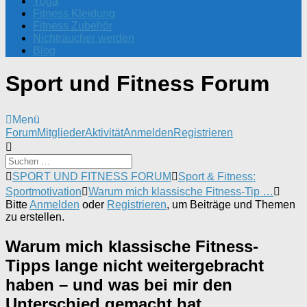
Yoga
Fitness Kleidung
Fitness Zubehör
Nichtraucher werden
Blog
Sport und Fitness Forum
Menü
Forum-
Forum
Mitglieder
Aktivität
Anmelden
Registrieren
Navigation
Forum-
SPORT UND FITNESS FORUM
Sport & Fitness:
Breadcrumbs
Sportmotivation
Warum mich klassische Fitness-Tip …
-
Bitte
Anmelden
oder
Registrieren
, um Beiträge und Themen
Du
zu erstellen.
bist
hier:
Warum mich klassische Fitness-
Tipps lange nicht weitergebracht
haben – und was bei mir den
Unterschied gemacht hat