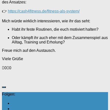
des Ansatzes:
👉
https://cash4fitness.de/fitness-als-system/
Mich würde wirklich interessieren, wie ihr das seht:
Habt ihr feste Routinen, die euch motiviert halten?
Oder kämpft ihr auch eher mit dem Zusammenspiel aus
Alltag, Training und Erholung?
Freue mich auf den Austausch.
Viele Grüße
Anklicken
Anklicken
0
0
für
für
Daumen
Daumen
nach
nach
unten.
oben.
Folgen: