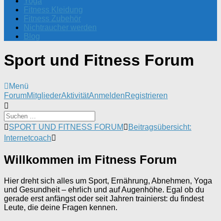
Yoga
Fitness Kleidung
Fitness Zubehör
Nichtraucher werden
Blog
Sport und Fitness Forum
Menü
Forum-
Forum
Mitglieder
Aktivität
Anmelden
Registrieren
Navigation
Forum-
SPORT UND FITNESS FORUM
Beitragsübersicht:
Breadcrumbs
Internetcoach
-
Du
Willkommen im Fitness Forum
bist
hier:
Hier dreht sich alles um Sport, Ernährung, Abnehmen, Yoga
und Gesundheit – ehrlich und auf Augenhöhe. Egal ob du
gerade erst anfängst oder seit Jahren trainierst: du findest
Leute, die deine Fragen kennen.