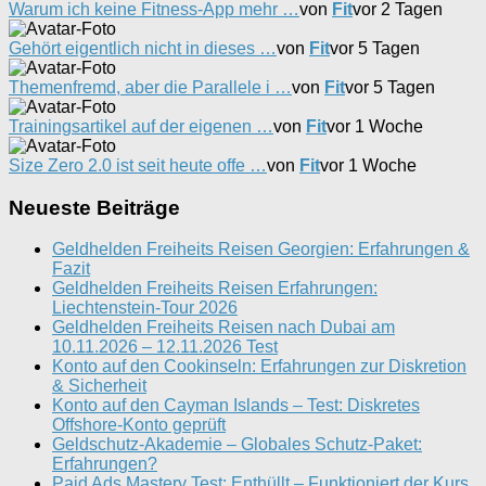
Warum ich keine Fitness-App mehr …
von
Fit
vor 2 Tagen
Gehört eigentlich nicht in dieses …
von
Fit
vor 5 Tagen
Themenfremd, aber die Parallele i …
von
Fit
vor 5 Tagen
Trainingsartikel auf der eigenen …
von
Fit
vor 1 Woche
Size Zero 2.0 ist seit heute offe …
von
Fit
vor 1 Woche
Neueste Beiträge
Geldhelden Freiheits Reisen Georgien: Erfahrungen &
Fazit
Geldhelden Freiheits Reisen Erfahrungen:
Liechtenstein-Tour 2026
Geldhelden Freiheits Reisen nach Dubai am
10.11.2026 – 12.11.2026 Test
Konto auf den Cookinseln: Erfahrungen zur Diskretion
& Sicherheit
Konto auf den Cayman Islands – Test: Diskretes
Offshore-Konto geprüft
Geldschutz-Akademie – Globales Schutz-Paket:
Erfahrungen?
Paid Ads Mastery Test: Enthüllt – Funktioniert der Kurs