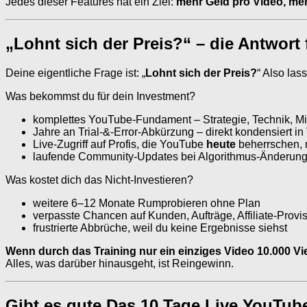
Jedes dieser Features hat ein Ziel:
mehr Geld pro Video, me
„Lohnt sich der Preis?“ – die Antwort
Deine eigentliche Frage ist: „
Lohnt sich der Preis?
“ Also la
Was bekommst du für dein Investment?
komplettes YouTube-Fundament – Strategie, Technik, M
Jahre an Trial-&-Error-Abkürzung – direkt kondensiert in
Live-Zugriff auf Profis, die YouTube
heute
beherrschen, n
laufende Community-Updates bei Algorithmus-Änderun
Was kostet dich das Nicht-Investieren?
weitere 6–12 Monate Rumprobieren ohne Plan
verpasste Chancen auf Kunden, Aufträge, Affiliate-Provi
frustrierte Abbrüche, weil du keine Ergebnisse siehst
Wenn durch das Training nur ein einziges Video 10.000 Vi
Alles, was darüber hinausgeht, ist Reingewinn.
Gibt es gute Das 10 Tage Live YouTub