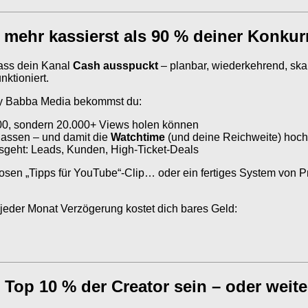
 mehr kassierst als 90 % deiner Konkur
 dass dein Kanal
Cash ausspuckt
– planbar, wiederkehrend, skal
nktioniert.
 by Babba Media bekommst du:
200, sondern 20.000+ Views holen können
lassen – und damit die
Watchtime
(und deine Reichweite) hoc
sgeht: Leads, Kunden, High-Ticket-Deals
losen „Tipps für YouTube“-Clip… oder ein fertiges System von P
 jeder Monat Verzögerung kostet dich bares Geld:
n Top 10 % der Creator sein – oder wei