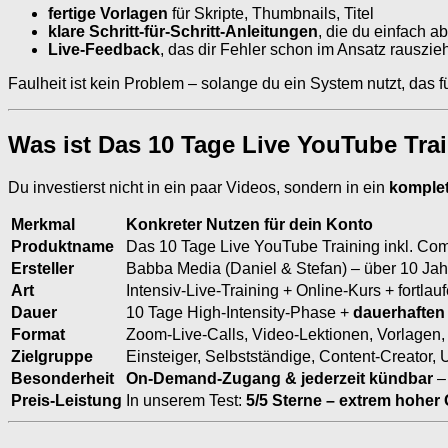
fertige Vorlagen
für Skripte, Thumbnails, Titel
klare Schritt-für-Schritt-Anleitungen
, die du einfach ab
Live-Feedback
, das dir Fehler schon im Ansatz rauszie
Faulheit ist kein Problem – solange du ein System nutzt, das fü
Was ist Das 10 Tage Live YouTube Tra
Du investierst nicht in ein paar Videos, sondern in ein
komple
Merkmal
Konkreter Nutzen für dein Konto
Produktname
Das 10 Tage Live YouTube Training inkl. Co
Ersteller
Babba Media (Daniel & Stefan) – über 10 Ja
Art
Intensiv-Live-Training + Online-Kurs + fortl
Dauer
10 Tage High-Intensity-Phase +
dauerhaften
Format
Zoom-Live-Calls, Video-Lektionen, Vorlagen
Zielgruppe
Einsteiger, Selbstständige, Content-Creator
Besonderheit
On-Demand-Zugang & jederzeit kündbar
– 
Preis-Leistung
In unserem Test:
5/5 Sterne – extrem hoher