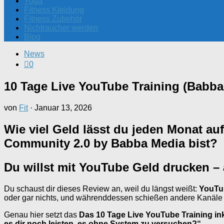
Yoga
Fitness Kleidung
Fitness Zubehör
Nichtraucher werden
Blog
News
0
10 Tage Live YouTube Training (Babba
von
Fit
·
Januar 13, 2026
Wie viel Geld lässt du jeden Monat au
Community 2.0 by Babba Media bist?
Du willst mit YouTube Geld drucken – 
Du schaust dir dieses Review an, weil du längst weißt:
YouTub
oder gar nichts, und währenddessen schießen andere Kanäle an
Genau hier setzt das
Das 10 Tage Live YouTube Training in
es dir noch leisten, es ohne System zu versuchen?“