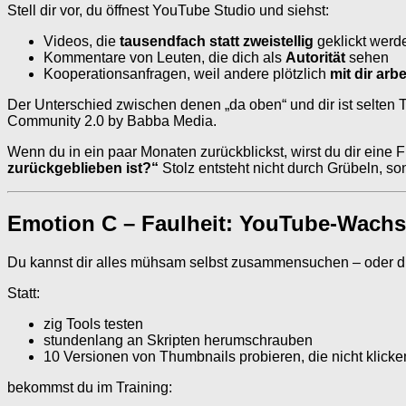
Stell dir vor, du öffnest YouTube Studio und siehst:
Videos, die
tausendfach statt zweistellig
geklickt werd
Kommentare von Leuten, die dich als
Autorität
sehen
Kooperationsanfragen, weil andere plötzlich
mit dir arb
Der Unterschied zwischen denen „da oben“ und dir ist selten Ta
Community 2.0 by Babba Media.
Wenn du in ein paar Monaten zurückblickst, wirst du dir eine F
zurückgeblieben ist?“
Stolz entsteht nicht durch Grübeln, s
Emotion C – Faulheit: YouTube-Wachst
Du kannst dir alles mühsam selbst zusammensuchen – oder 
Statt:
zig Tools testen
stundenlang an Skripten herumschrauben
10 Versionen von Thumbnails probieren, die nicht klicke
bekommst du im Training: