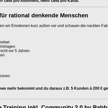
hr Geld pro Abonnent, mehr Geld pro Kanal.
 für rational denkende Menschen
ssen wir Emotionen kurz außen vor und schauen die nackten Fak
indset
 Vorlagen
icht vor 5 Jahren
gen
sionen
ews mehr bekommt und du daraus z.B. 5 Kunden à 200 € gewin
e Training inkl. Community 2.0 by Babb