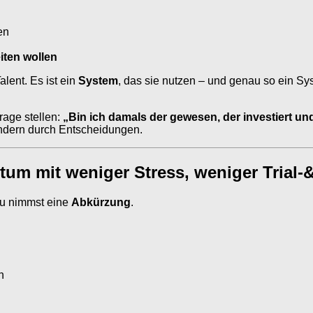
en
eiten wollen
lent. Es ist ein
System
, das sie nutzen – und genau so ein Sys
rage stellen:
„Bin ich damals der gewesen, der investiert un
ondern durch Entscheidungen.
um mit weniger Stress, weniger Trial-
du nimmst eine
Abkürzung
.
n