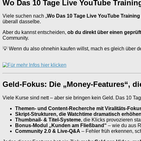
Wo Das 10 Tage Live YouTube Trainin
Viele suchen nach „
Wo Das 10 Tage Live YouTube Training
überall dasselbe.
Aber du kannst entscheiden,
ob du direkt über einen geprüf
Community.
💡 Wenn du also ohnehin kaufen willst, mach es gleich über d
Geld-Fokus: Die „Money-Features“, die
Viele Kurse sind nett – aber sie bringen kein Geld. Das 10 T
Themen- und Content-Recherche mit Viralitäts-Foku
Skript-Strukturen, die Watchtime dramatisch erhöhe
Thumbnail- & Titel-Systeme
, die Klicks provozieren st
Bonus-Modul „Kunden am Fließband“
– wie du aus 
Community 2.0 & Live-Q&A
– Fehler früh erkennen, sc