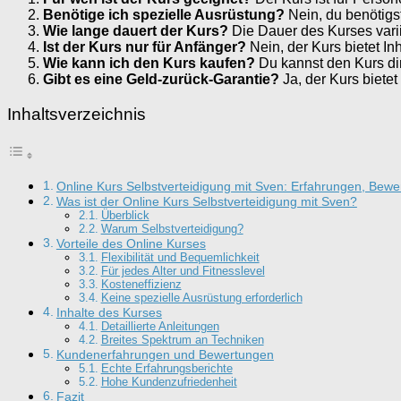
Benötige ich spezielle Ausrüstung?
Nein, du benötigst
Wie lange dauert der Kurs?
Die Dauer des Kurses varii
Ist der Kurs nur für Anfänger?
Nein, der Kurs bietet In
Wie kann ich den Kurs kaufen?
Du kannst den Kurs di
Gibt es eine Geld-zurück-Garantie?
Ja, der Kurs bietet 
Inhaltsverzeichnis
Online Kurs Selbstverteidigung mit Sven: Erfahrungen, Bewe
Was ist der Online Kurs Selbstverteidigung mit Sven?
Überblick
Warum Selbstverteidigung?
Vorteile des Online Kurses
Flexibilität und Bequemlichkeit
Für jedes Alter und Fitnesslevel
Kosteneffizienz
Keine spezielle Ausrüstung erforderlich
Inhalte des Kurses
Detaillierte Anleitungen
Breites Spektrum an Techniken
Kundenerfahrungen und Bewertungen
Echte Erfahrungsberichte
Hohe Kundenzufriedenheit
Fazit