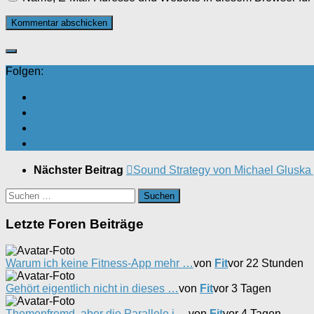
Folgen:
Nächster Beitrag
Sound Strategy von Michael Gluska 
Suchen
nach:
Letzte Foren Beiträge
Warum ich keine Fitness-App mehr …
von
Fit
vor 22 Stunden
Gehört eigentlich nicht in dieses …
von
Fit
vor 3 Tagen
Themenfremd, aber die Parallele i …
von
Fit
vor 4 Tagen