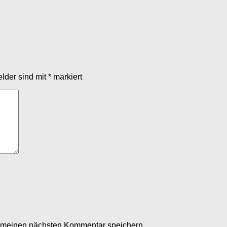
elder sind mit
*
markiert
r meinen nächsten Kommentar speichern.