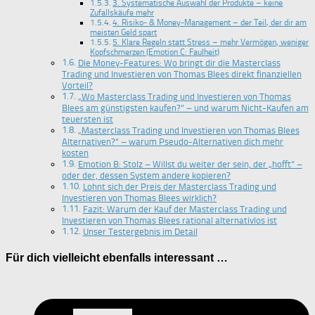
3. Systematische Auswahl der Produkte – keine
Zufallskäufe mehr
4. Risiko- & Money-Management – der Teil, der dir am
meisten Geld spart
5. Klare Regeln statt Stress – mehr Vermögen, weniger
Kopfschmerzen (Emotion C: Faulheit)
Die Money-Features: Wo bringt dir die Masterclass
Trading und Investieren von Thomas Blees direkt finanziellen
Vorteil?
„Wo Masterclass Trading und Investieren von Thomas
Blees am günstigsten kaufen?“ – und warum Nicht-Kaufen am
teuersten ist
„Masterclass Trading und Investieren von Thomas Blees
Alternativen?“ – warum Pseudo-Alternativen dich mehr
kosten
Emotion B: Stolz – Willst du weiter der sein, der „hofft“ –
oder der, dessen System andere kopieren?
Lohnt sich der Preis der Masterclass Trading und
Investieren von Thomas Blees wirklich?
Fazit: Warum der Kauf der Masterclass Trading und
Investieren von Thomas Blees rational alternativlos ist
Unser Testergebnis im Detail
Für dich vielleicht ebenfalls interessant …