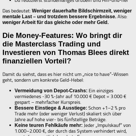
Du reduzierst stundenlanges Grübeln und Hin-und-her
Das bedeutet:
Weniger dauerhafte Bildschirmzeit, weniger
Also:
mentale Last – und trotzdem bessere Ergebnisse.
weniger Arbeit für das gleiche oder mehr Geld.
Die Money-Features: Wo bringt dir
die Masterclass Trading und
Investieren von Thomas Blees direkt
finanziellen Vorteil?
Damit du siehst, dass es hier nicht um „nice to have“-Wissen
geht, sondern um konkrete Geld-Hebel:
Ein einziges
Vermeidung von Depot-Crashs:
vermiedenes -30 %-Jahr auf 10.000 € Depot = 3.000 €
gespart – mehrfacher Kurspreis.
Schon +1–2 % pro
Bessere Einstiege & Ausstiege:
Trade mehr (oder weniger Verlust) skaliert sich über
Jahre auf hohe vier- bis fünfstellige Beträge.
Jeder „Impulskauf“ von
Keine teuren Fehlkäufe mehr:
1.000–2.000 €, der durch das System verhindert wird,