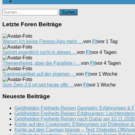
Suchen
nach:
Letzte Foren Beiträge
Warum ich keine Fitness-App mehr …
von
Fit
vor 1 Tag
Gehört eigentlich nicht in dieses …
von
Fit
vor 4 Tagen
Themenfremd, aber die Parallele i …
von
Fit
vor 4 Tagen
Trainingsartikel auf der eigenen …
von
Fit
vor 1 Woche
Size Zero 2.0 ist seit heute offe …
von
Fit
vor 1 Woche
Neueste Beiträge
Geldhelden Freiheits Reisen Georgien: Erfahrungen & F
Geldhelden Freiheits Reisen Erfahrungen: Liechtenstei
Geldhelden Freiheits Reisen nach Dubai am 10.11.2026 
Konto auf den Cookinseln: Erfahrungen zur Diskretion &
Konto auf den Cayman Islands – Test: Diskretes Offshor