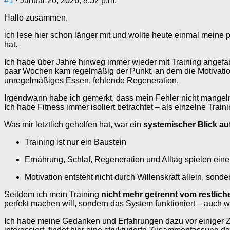
#1
· Januar 20, 2026, 8:52 p.m.
Hallo zusammen,
ich lese hier schon länger mit und wollte heute einmal meine
hat.
Ich habe über Jahre hinweg immer wieder mit Training angefange
paar Wochen kam regelmäßig der Punkt, an dem die Motivation 
unregelmäßiges Essen, fehlende Regeneration.
Irgendwann habe ich gemerkt, dass mein Fehler nicht mangeln
Ich habe Fitness immer isoliert betrachtet – als einzelne Tra
Was mir letztlich geholfen hat, war ein
systemischer Blick au
Training ist nur ein Baustein
Ernährung, Schlaf, Regeneration und Alltag spielen ein
Motivation entsteht nicht durch Willenskraft allein, sonde
Seitdem ich mein Training
nicht mehr getrennt vom restlic
perfekt machen will, sondern das System funktioniert – auch 
Ich habe meine Gedanken und Erfahrungen dazu vor einiger Zei