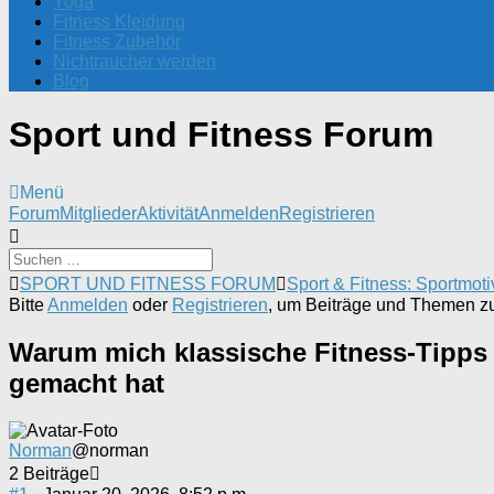
Yoga
Fitness Kleidung
Fitness Zubehör
Nichtraucher werden
Blog
Sport und Fitness Forum
Menü
Forum-
Forum
Mitglieder
Aktivität
Anmelden
Registrieren
Navigation
Forum-
SPORT UND FITNESS FORUM
Sport & Fitness: Sportmoti
Breadcrumbs
Bitte
Anmelden
oder
Registrieren
, um Beiträge und Themen zu 
-
Du
Warum mich klassische Fitness-Tipps 
bist
gemacht hat
hier:
Norman
@norman
2 Beiträge