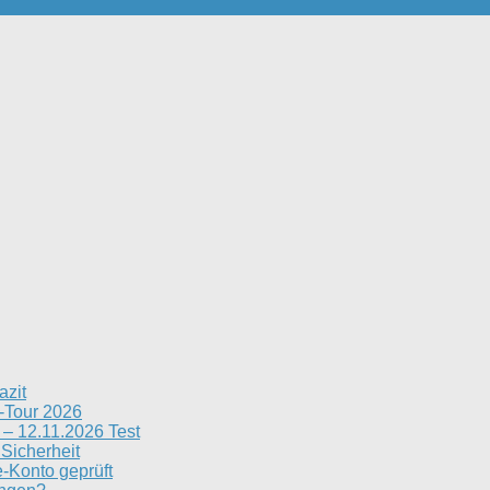
azit
n-Tour 2026
– 12.11.2026 Test
 Sicherheit
e-Konto geprüft