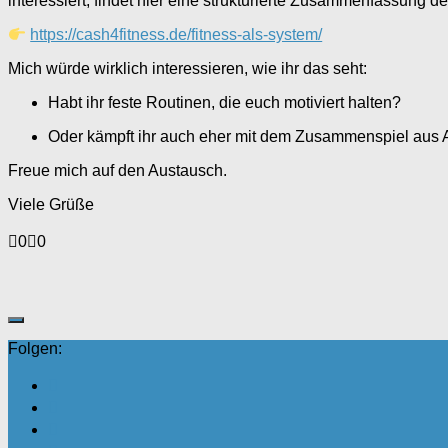
interessiert, findet hier eine strukturierte Zusammenfassung d
https://cash4fitness.de/fitness-als-system/
Mich würde wirklich interessieren, wie ihr das seht:
Habt ihr feste Routinen, die euch motiviert halten?
Oder kämpft ihr auch eher mit dem Zusammenspiel aus A
Freue mich auf den Austausch.
Viele Grüße
Anklicken
Anklicken
0
0
für
für
Daumen
Daumen
nach
nach
unten.
oben.
Folgen: