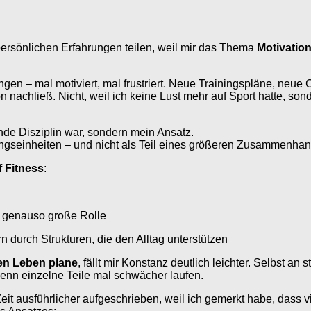
 persönlichen Erfahrungen teilen, weil mir das Thema
Motivation
n – mal motiviert, mal frustriert. Neue Trainingspläne, neue Cha
nachließ. Nicht, weil ich keine Lust mehr auf Sport hatte, son
de Disziplin war, sondern mein Ansatz.
iningseinheiten – und nicht als Teil eines größeren Zusammenhan
f Fitness
:
e genauso große Rolle
rn durch Strukturen, die den Alltag unterstützen
hen Leben plane
, fällt mir Konstanz deutlich leichter. Selbst an 
wenn einzelne Teile mal schwächer laufen.
t ausführlicher aufgeschrieben, weil ich gemerkt habe, dass v