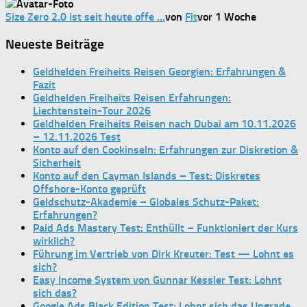
Size Zero 2.0 ist seit heute offe …
von
Fit
vor 1 Woche
Neueste Beiträge
Geldhelden Freiheits Reisen Georgien: Erfahrungen &
Fazit
Geldhelden Freiheits Reisen Erfahrungen:
Liechtenstein-Tour 2026
Geldhelden Freiheits Reisen nach Dubai am 10.11.2026
– 12.11.2026 Test
Konto auf den Cookinseln: Erfahrungen zur Diskretion &
Sicherheit
Konto auf den Cayman Islands – Test: Diskretes
Offshore-Konto geprüft
Geldschutz-Akademie – Globales Schutz-Paket:
Erfahrungen?
Paid Ads Mastery Test: Enthüllt – Funktioniert der Kurs
wirklich?
Führung im Vertrieb von Dirk Kreuter: Test — Lohnt es
sich?
Easy Income System von Gunnar Kessler Test: Lohnt
sich das?
Google Ads Black Edition Test: Lohnt sich das Upgrade