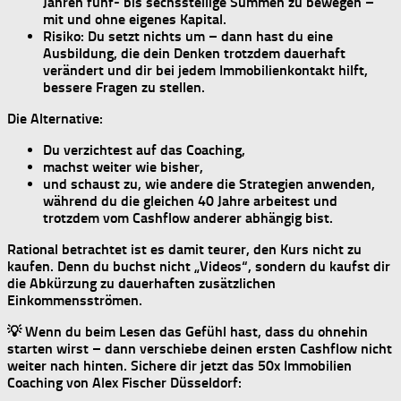
Jahren fünf- bis sechsstellige Summen zu bewegen –
mit und ohne eigenes Kapital.
Risiko:
Du setzt nichts um – dann hast du eine
Ausbildung, die dein Denken trotzdem dauerhaft
verändert und dir bei jedem Immobilienkontakt hilft,
bessere Fragen zu stellen.
Die Alternative:
Du verzichtest auf das Coaching,
machst weiter wie bisher,
und schaust zu, wie andere die Strategien anwenden,
während du
die gleichen 40 Jahre arbeitest
und
trotzdem vom Cashflow anderer abhängig bist.
Rational betrachtet ist es damit teurer, den Kurs
nicht
zu
kaufen. Denn du buchst nicht „Videos“, sondern du kaufst dir
die Abkürzung zu
dauerhaften zusätzlichen
Einkommensströmen
.
💡 Wenn du beim Lesen das Gefühl hast, dass du ohnehin
starten wirst – dann verschiebe deinen ersten Cashflow nicht
weiter nach hinten. Sichere dir jetzt das
50x Immobilien
Coaching von Alex Fischer Düsseldorf
: