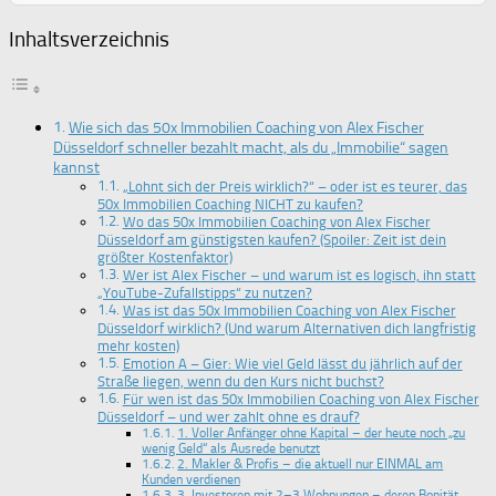
Inhaltsverzeichnis
Wie sich das 50x Immobilien Coaching von Alex Fischer
Düsseldorf schneller bezahlt macht, als du „Immobilie“ sagen
kannst
„Lohnt sich der Preis wirklich?“ – oder ist es teurer, das
50x Immobilien Coaching NICHT zu kaufen?
Wo das 50x Immobilien Coaching von Alex Fischer
Düsseldorf am günstigsten kaufen? (Spoiler: Zeit ist dein
größter Kostenfaktor)
Wer ist Alex Fischer – und warum ist es logisch, ihn statt
„YouTube-Zufallstipps“ zu nutzen?
Was ist das 50x Immobilien Coaching von Alex Fischer
Düsseldorf wirklich? (Und warum Alternativen dich langfristig
mehr kosten)
Emotion A – Gier: Wie viel Geld lässt du jährlich auf der
Straße liegen, wenn du den Kurs nicht buchst?
Für wen ist das 50x Immobilien Coaching von Alex Fischer
Düsseldorf – und wer zahlt ohne es drauf?
1. Voller Anfänger ohne Kapital – der heute noch „zu
wenig Geld“ als Ausrede benutzt
2. Makler & Profis – die aktuell nur EINMAL am
Kunden verdienen
3. Investoren mit 2–3 Wohnungen – deren Bonität