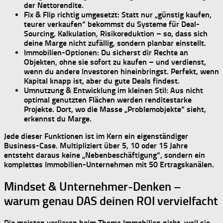
der Nettorendite.
Fix & Flip richtig umgesetzt:
Statt nur „günstig kaufen,
teurer verkaufen“ bekommst du
Systeme für Deal-
Sourcing, Kalkulation, Risikoreduktion
– so, dass sich
deine Marge nicht zufällig, sondern
planbar
einstellt.
Immobilien-Optionen:
Du sicherst dir Rechte an
Objekten, ohne sie sofort zu kaufen – und verdienst,
wenn du andere Investoren hineinbringst. Perfekt, wenn
Kapital knapp ist, aber du gute Deals findest.
Umnutzung & Entwicklung im kleinen Stil:
Aus nicht
optimal genutzten Flächen werden renditestarke
Projekte. Dort, wo die Masse „Problemobjekte“ sieht,
erkennst du
Marge
.
Jede dieser Funktionen ist im Kern ein
eigenständiger
Business-Case
. Multipliziert über 5, 10 oder 15 Jahre
entsteht daraus keine „Nebenbeschäftigung“, sondern ein
komplettes
Immobilien-Unternehmen mit 50 Ertragskanälen
.
Mindset & Unternehmer-Denken –
warum genau DAS deinen ROI vervielfacht
Die meisten verlieren beim Thema Immobilien nicht, weil sie