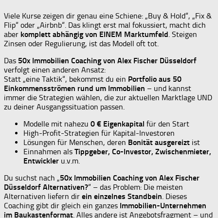
Viele Kurse zeigen dir genau eine Schiene: „Buy & Hold“, „Fix &
Flip“ oder „Airbnb“. Das klingt erst mal fokussiert, macht dich
aber
komplett abhängig von EINEM Marktumfeld
. Steigen
Zinsen oder Regulierung, ist das Modell oft tot.
Das
50x Immobilien Coaching von Alex Fischer Düsseldorf
verfolgt einen anderen Ansatz:
Statt „eine Taktik“, bekommst du ein
Portfolio aus 50
Einkommensströmen rund um Immobilien
– und kannst
immer die Strategien wählen, die zur aktuellen Marktlage UND
zu deiner Ausgangssituation passen.
Modelle mit nahezu
0 € Eigenkapital
für den Start
High-Profit-Strategien für Kapital-Investoren
Lösungen für Menschen, deren
Bonität ausgereizt
ist
Einnahmen als
Tippgeber, Co-Investor, Zwischenmieter,
Entwickler
u.v.m.
Du suchst nach „
50x Immobilien Coaching von Alex Fischer
Düsseldorf Alternativen?
“ – das Problem: Die meisten
Alternativen liefern dir
ein einzelnes Standbein
. Dieses
Coaching gibt dir gleich ein ganzes
Immobilien-Unternehmen
im Baukastenformat
. Alles andere ist Angebotsfragment – und