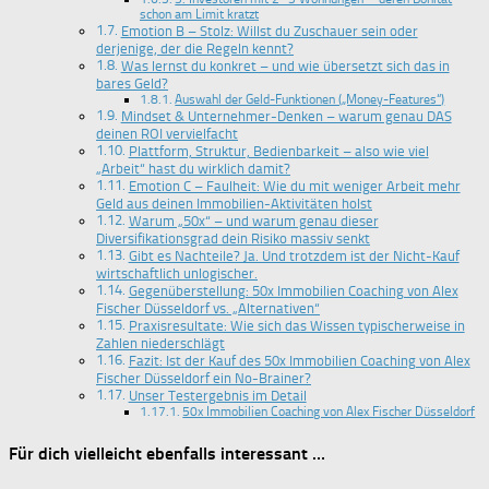
schon am Limit kratzt
Emotion B – Stolz: Willst du Zuschauer sein oder
derjenige, der die Regeln kennt?
Was lernst du konkret – und wie übersetzt sich das in
bares Geld?
Auswahl der Geld-Funktionen („Money-Features“)
Mindset & Unternehmer-Denken – warum genau DAS
deinen ROI vervielfacht
Plattform, Struktur, Bedienbarkeit – also wie viel
„Arbeit“ hast du wirklich damit?
Emotion C – Faulheit: Wie du mit weniger Arbeit mehr
Geld aus deinen Immobilien-Aktivitäten holst
Warum „50x“ – und warum genau dieser
Diversifikationsgrad dein Risiko massiv senkt
Gibt es Nachteile? Ja. Und trotzdem ist der Nicht-Kauf
wirtschaftlich unlogischer.
Gegenüberstellung: 50x Immobilien Coaching von Alex
Fischer Düsseldorf vs. „Alternativen“
Praxisresultate: Wie sich das Wissen typischerweise in
Zahlen niederschlägt
Fazit: Ist der Kauf des 50x Immobilien Coaching von Alex
Fischer Düsseldorf ein No-Brainer?
Unser Testergebnis im Detail
50x Immobilien Coaching von Alex Fischer Düsseldorf
Für dich vielleicht ebenfalls interessant …