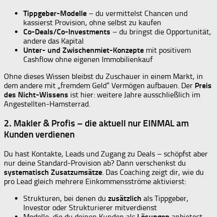
Tippgeber-Modelle
– du vermittelst Chancen und
kassierst Provision, ohne selbst zu kaufen
Co-Deals/Co-Investments
– du bringst die Opportunität,
andere das Kapital
Unter- und Zwischenmiet-Konzepte
mit positivem
Cashflow ohne eigenen Immobilienkauf
Ohne dieses Wissen bleibst du Zuschauer in einem Markt, in
dem andere mit „fremdem Geld“ Vermögen aufbauen. Der
Preis
des Nicht-Wissens
ist hier: weitere Jahre ausschließlich im
Angestellten-Hamsterrad.
2. Makler & Profis – die aktuell nur EINMAL am
Kunden verdienen
Du hast Kontakte, Leads und Zugang zu Deals – schöpfst aber
nur deine Standard-Provision ab? Dann verschenkst du
systematisch Zusatzumsätze
. Das Coaching zeigt dir, wie du
pro Lead gleich mehrere Einkommensströme aktivierst:
Strukturen, bei denen du
zusätzlich
als Tippgeber,
Investor oder Strukturierer mitverdienst
Modelle, die du deinen Kunden als
Lösungen
anbietest