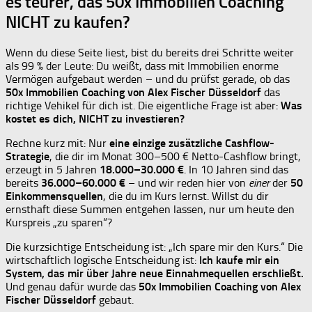
es teurer, das 50x Immobilien Coaching
NICHT zu kaufen?
Wenn du diese Seite liest, bist du bereits drei Schritte weiter
als 99 % der Leute: Du weißt, dass mit Immobilien enorme
Vermögen aufgebaut werden – und du prüfst gerade, ob das
50x Immobilien Coaching von Alex Fischer Düsseldorf
das
richtige Vehikel für dich ist. Die eigentliche Frage ist aber:
Was
kostet es dich, NICHT zu investieren?
Rechne kurz mit: Nur
eine einzige zusätzliche Cashflow-
Strategie
, die dir im Monat 300–500 € Netto-Cashflow bringt,
erzeugt in 5 Jahren
18.000–30.000 €
. In 10 Jahren sind das
bereits
36.000–60.000 €
– und wir reden hier von
einer
der
50
Einkommensquellen
, die du im Kurs lernst. Willst du dir
ernsthaft diese Summen entgehen lassen, nur um heute den
Kurspreis „zu sparen“?
Die kurzsichtige Entscheidung ist: „Ich spare mir den Kurs.“ Die
wirtschaftlich logische Entscheidung ist:
Ich kaufe mir ein
System, das mir über Jahre neue Einnahmequellen erschließt.
Und genau dafür wurde das
50x Immobilien Coaching von Alex
Fischer Düsseldorf
gebaut.