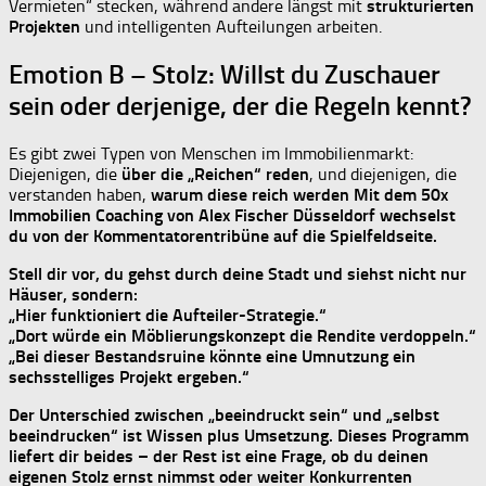
Vermieten“ stecken, während andere längst mit
strukturierten
Projekten
und intelligenten Aufteilungen arbeiten.
Emotion B – Stolz: Willst du Zuschauer
sein oder derjenige, der die Regeln kennt?
Es gibt zwei Typen von Menschen im Immobilienmarkt:
Diejenigen, die
über die „Reichen“ reden
, und diejenigen, die
verstanden haben,
warum diese reich werden Mit dem
50x
Immobilien Coaching von Alex Fischer Düsseldorf
wechselst
du von der Kommentatorentribüne auf die Spielfeldseite.
Stell dir vor, du gehst durch deine Stadt und siehst nicht nur
Häuser, sondern:
„Hier funktioniert die Aufteiler-Strategie.“
„Dort würde ein Möblierungskonzept die Rendite verdoppeln.“
„Bei dieser Bestandsruine könnte eine Umnutzung ein
sechsstelliges Projekt ergeben.“
Der Unterschied zwischen „beeindruckt sein“ und „selbst
beeindrucken“ ist
Wissen plus Umsetzung
. Dieses Programm
liefert dir beides – der Rest ist eine Frage, ob du deinen
eigenen Stolz ernst nimmst oder weiter Konkurrenten